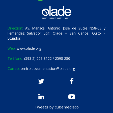
Dirección:
Av. Mariscal Antonio José de Sucre N58-63 y
Fernández Salvador Edif. Olade – San Carlos, Quito –
Ecuador.
Web:
www.olade.org
Teléfono:
(593 2) 259 8122 / 2598 280
Correo:
centro.documentacion@olade.org
Tweets by cubemediaco