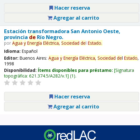
Hacer reserva
Agregar al carrito
Estación transformadora San Antonio Oeste,
provincia
de
Río Negro.
por
Agua
y
Energía
Eléctrica,
Sociedad
de
l
Estado
.
Idioma:
Español
Editor:
Buenos Aires:
Agua
y
Energía
Eléctrica,
Sociedad
de
l
Estado
,
1998
Disponibilidad:
Ítems disponibles para préstamo:
Signatura
topográfica:
621.374.5/A282/v.1
(1).
Hacer reserva
Agregar al carrito