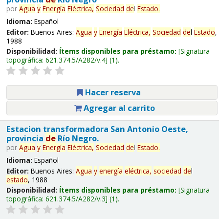
por
Agua
y
Energía
Eléctrica,
Sociedad
de
l
Estado
.
Idioma:
Español
Editor:
Buenos Aires:
Agua
y
Energía
Eléctrica,
Sociedad
de
l
Estado
,
1988
Disponibilidad:
Ítems disponibles para préstamo:
Signatura
topográfica:
621.374.5/A282/v.4
(1).
Hacer reserva
Agregar al carrito
Estacion transformadora San Antonio Oeste,
provincia
de
Río Negro.
por
Agua
y
Energía
Eléctrica,
Sociedad
de
l
Estado
.
Idioma:
Español
Editor:
Buenos Aires:
Agua
y
energía
eléctrica,
sociedad
de
l
estado
, 1988
Disponibilidad:
Ítems disponibles para préstamo:
Signatura
topográfica:
621.374.5/A282/v.3
(1).