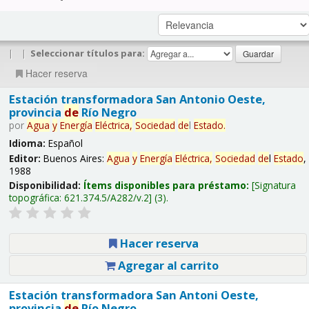
|
|
Seleccionar títulos para:
Hacer reserva
Estación transformadora San Antonio Oeste,
provincia
de
Río Negro
por
Agua
y
Energía
Eléctrica,
Sociedad
de
l
Estado
.
Idioma:
Español
Editor:
Buenos Aires:
Agua
y
Energía
Eléctrica,
Sociedad
de
l
Estado
,
1988
Disponibilidad:
Ítems disponibles para préstamo:
Signatura
topográfica:
621.374.5/A282/v.2
(3).
Hacer reserva
Agregar al carrito
Estación transformadora San Antoni Oeste,
provincia
de
Río Negro