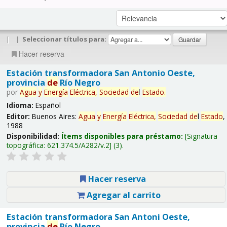
|
|
Seleccionar títulos para:
Hacer reserva
Estación transformadora San Antonio Oeste,
provincia
de
Río Negro
por
Agua
y
Energía
Eléctrica,
Sociedad
de
l
Estado
.
Idioma:
Español
Editor:
Buenos Aires:
Agua
y
Energía
Eléctrica,
Sociedad
de
l
Estado
,
1988
Disponibilidad:
Ítems disponibles para préstamo:
Signatura
topográfica:
621.374.5/A282/v.2
(3).
Hacer reserva
Agregar al carrito
Estación transformadora San Antoni Oeste,
provincia
de
Río Negro