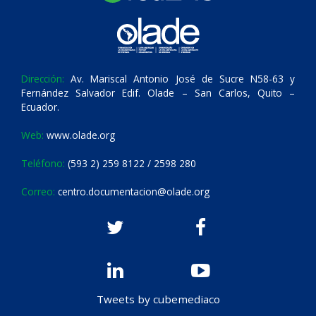
Dirección:
Av. Mariscal Antonio José de Sucre N58-63 y
Fernández Salvador Edif. Olade – San Carlos, Quito –
Ecuador.
Web:
www.olade.org
Teléfono:
(593 2) 259 8122 / 2598 280
Correo:
centro.documentacion@olade.org
Tweets by cubemediaco