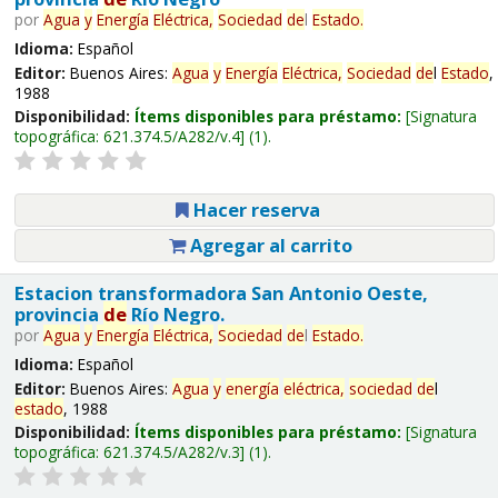
por
Agua
y
Energía
Eléctrica,
Sociedad
de
l
Estado
.
Idioma:
Español
Editor:
Buenos Aires:
Agua
y
Energía
Eléctrica,
Sociedad
de
l
Estado
,
1988
Disponibilidad:
Ítems disponibles para préstamo:
Signatura
topográfica:
621.374.5/A282/v.4
(1).
Hacer reserva
Agregar al carrito
Estacion transformadora San Antonio Oeste,
provincia
de
Río Negro.
por
Agua
y
Energía
Eléctrica,
Sociedad
de
l
Estado
.
Idioma:
Español
Editor:
Buenos Aires:
Agua
y
energía
eléctrica,
sociedad
de
l
estado
, 1988
Disponibilidad:
Ítems disponibles para préstamo:
Signatura
topográfica:
621.374.5/A282/v.3
(1).