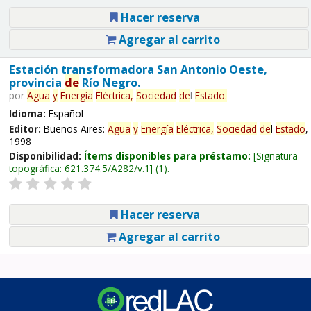
Hacer reserva
Agregar al carrito
Estación transformadora San Antonio Oeste,
provincia
de
Río Negro.
por
Agua
y
Energía
Eléctrica,
Sociedad
de
l
Estado
.
Idioma:
Español
Editor:
Buenos Aires:
Agua
y
Energía
Eléctrica,
Sociedad
de
l
Estado
,
1998
Disponibilidad:
Ítems disponibles para préstamo:
Signatura
topográfica:
621.374.5/A282/v.1
(1).
Hacer reserva
Agregar al carrito