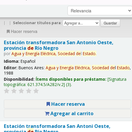
|
|
Seleccionar títulos para:
Hacer reserva
Estación transformadora San Antonio Oeste,
provincia
de
Río Negro
por
Agua
y
Energía
Eléctrica,
Sociedad
de
l
Estado
.
Idioma:
Español
Editor:
Buenos Aires:
Agua
y
Energía
Eléctrica,
Sociedad
de
l
Estado
,
1988
Disponibilidad:
Ítems disponibles para préstamo:
Signatura
topográfica:
621.374.5/A282/v.2
(3).
Hacer reserva
Agregar al carrito
Estación transformadora San Antoni Oeste,
provincia
de
Río Negro