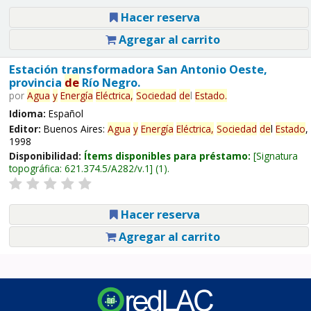
Hacer reserva
Agregar al carrito
Estación transformadora San Antonio Oeste,
provincia
de
Río Negro.
por
Agua
y
Energía
Eléctrica,
Sociedad
de
l
Estado
.
Idioma:
Español
Editor:
Buenos Aires:
Agua
y
Energía
Eléctrica,
Sociedad
de
l
Estado
,
1998
Disponibilidad:
Ítems disponibles para préstamo:
Signatura
topográfica:
621.374.5/A282/v.1
(1).
Hacer reserva
Agregar al carrito