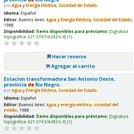
por
Agua
y
Energía
Eléctrica,
Sociedad
de
l
Estado
.
Idioma:
Español
Editor:
Buenos Aires:
Agua
y
Energía
Eléctrica,
Sociedad
de
l
Estado
,
1988
Disponibilidad:
Ítems disponibles para préstamo:
Signatura
topográfica:
621.374.5/A282/v.4
(1).
Hacer reserva
Agregar al carrito
Estacion transformadora San Antonio Oeste,
provincia
de
Río Negro.
por
Agua
y
Energía
Eléctrica,
Sociedad
de
l
Estado
.
Idioma:
Español
Editor:
Buenos Aires:
Agua
y
energía
eléctrica,
sociedad
de
l
estado
, 1988
Disponibilidad:
Ítems disponibles para préstamo:
Signatura
topográfica:
621.374.5/A282/v.3
(1).