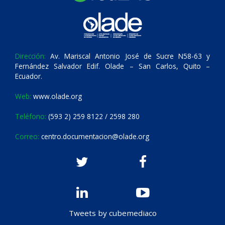
Dirección:
Av. Mariscal Antonio José de Sucre N58-63 y
Fernández Salvador Edif. Olade – San Carlos, Quito –
Ecuador.
Web:
www.olade.org
Teléfono:
(593 2) 259 8122 / 2598 280
Correo:
centro.documentacion@olade.org
Tweets by cubemediaco