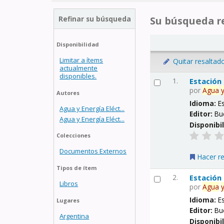
Refinar su búsqueda
Su búsqueda re
Disponibilidad
Limitar a ítems
Quitar resaltad
actualmente
disponibles.
1.
Estación
por
Agua
Autores
Idioma:
E
Agua y Energía Eléct...
Editor:
Bu
Agua y Energía Eléct...
Disponibi
Colecciones
Documentos Externos
Hacer r
Tipos de ítem
2.
Estación
Libros
por
Agua
Idioma:
E
Lugares
Editor:
Bu
Argentina
Disponibi