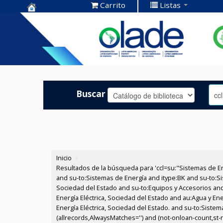
Carrito
Listas
Centro de
Documentación
OLADE -
Buscar
Inicio
›
Resultados de la búsqueda para 'ccl=su:"Sistemas de E
and su-to:Sistemas de Energía and itype:BK and su-to:Si
Sociedad del Estado and su-to:Equipos y Accesorios and
Energía Eléctrica, Sociedad del Estado and au:Agua y En
Energía Eléctrica, Sociedad del Estado. and su-to:Siste
(allrecords,AlwaysMatches='') and (not-onloan-count,st-nu