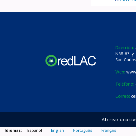
Dirección:
A
N58-63 y 
San Carlos
Web:
www.
Teléfono:
Correo:
ce
Al crear una cu
Idiomas:
Español
English
Português
Français