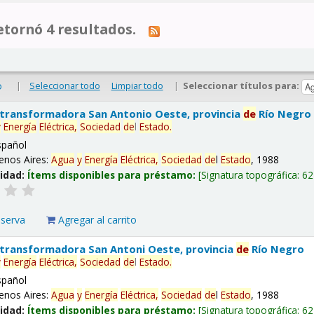
tornó 4 resultados.
|
Seleccionar todo
Limpiar todo
|
Seleccionar títulos para:
o
 transformadora San Antonio Oeste, provincia
de
Río Negro
y
Energía
Eléctrica,
Sociedad
de
l
Estado
.
spañol
enos Aires:
Agua
y
Energía
Eléctrica,
Sociedad
de
l
Estado
, 1988
lidad:
Ítems disponibles para préstamo:
Signatura topográfica:
62
eserva
Agregar al carrito
 transformadora San Antoni Oeste, provincia
de
Río Negro
y
Energía
Eléctrica,
Sociedad
de
l
Estado
.
spañol
enos Aires:
Agua
y
Energía
Eléctrica,
Sociedad
de
l
Estado
, 1988
lidad:
Ítems disponibles para préstamo:
Signatura topográfica:
62