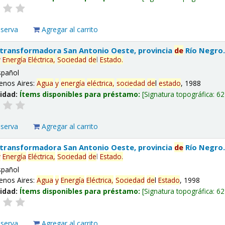
eserva
Agregar al carrito
 transformadora San Antonio Oeste, provincia
de
Río Negro
y
Energía
Eléctrica,
Sociedad
de
l
Estado
.
spañol
enos Aires:
Agua
y
energía
eléctrica,
sociedad
de
l
estado
, 1988
lidad:
Ítems disponibles para préstamo:
Signatura topográfica:
62
eserva
Agregar al carrito
 transformadora San Antonio Oeste, provincia
de
Río Negro
y
Energía
Eléctrica,
Sociedad
de
l
Estado
.
spañol
enos Aires:
Agua
y
Energía
Eléctrica,
Sociedad
de
l
Estado
, 1998
lidad:
Ítems disponibles para préstamo:
Signatura topográfica:
62
eserva
Agregar al carrito