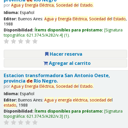
por
Agua
y
Energía
Eléctrica,
Sociedad
de
l
Estado
.
Idioma:
Español
Editor:
Buenos Aires:
Agua
y
Energía
Eléctrica,
Sociedad
de
l
Estado
,
1988
Disponibilidad:
Ítems disponibles para préstamo:
Signatura
topográfica:
621.374.5/A282/v.4
(1).
Hacer reserva
Agregar al carrito
Estacion transformadora San Antonio Oeste,
provincia
de
Río Negro.
por
Agua
y
Energía
Eléctrica,
Sociedad
de
l
Estado
.
Idioma:
Español
Editor:
Buenos Aires:
Agua
y
energía
eléctrica,
sociedad
de
l
estado
, 1988
Disponibilidad:
Ítems disponibles para préstamo:
Signatura
topográfica:
621.374.5/A282/v.3
(1).