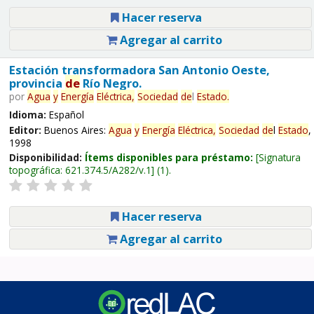
Hacer reserva
Agregar al carrito
Estación transformadora San Antonio Oeste,
provincia
de
Río Negro.
por
Agua
y
Energía
Eléctrica,
Sociedad
de
l
Estado
.
Idioma:
Español
Editor:
Buenos Aires:
Agua
y
Energía
Eléctrica,
Sociedad
de
l
Estado
,
1998
Disponibilidad:
Ítems disponibles para préstamo:
Signatura
topográfica:
621.374.5/A282/v.1
(1).
Hacer reserva
Agregar al carrito