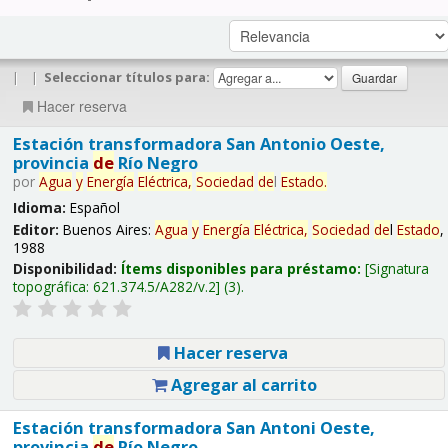
|
|
Seleccionar títulos para:
Hacer reserva
Estación transformadora San Antonio Oeste,
provincia
de
Río Negro
por
Agua
y
Energía
Eléctrica,
Sociedad
de
l
Estado
.
Idioma:
Español
Editor:
Buenos Aires:
Agua
y
Energía
Eléctrica,
Sociedad
de
l
Estado
,
1988
Disponibilidad:
Ítems disponibles para préstamo:
Signatura
topográfica:
621.374.5/A282/v.2
(3).
Hacer reserva
Agregar al carrito
Estación transformadora San Antoni Oeste,
provincia
de
Río Negro