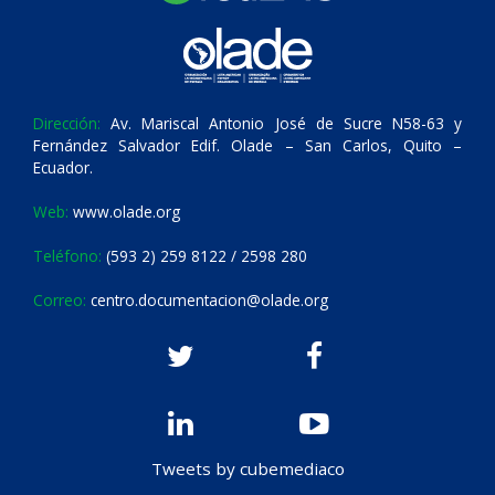
Dirección:
Av. Mariscal Antonio José de Sucre N58-63 y
Fernández Salvador Edif. Olade – San Carlos, Quito –
Ecuador.
Web:
www.olade.org
Teléfono:
(593 2) 259 8122 / 2598 280
Correo:
centro.documentacion@olade.org
Tweets by cubemediaco