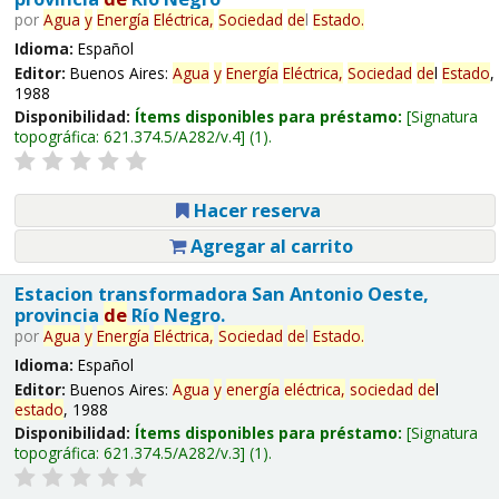
por
Agua
y
Energía
Eléctrica,
Sociedad
de
l
Estado
.
Idioma:
Español
Editor:
Buenos Aires:
Agua
y
Energía
Eléctrica,
Sociedad
de
l
Estado
,
1988
Disponibilidad:
Ítems disponibles para préstamo:
Signatura
topográfica:
621.374.5/A282/v.4
(1).
Hacer reserva
Agregar al carrito
Estacion transformadora San Antonio Oeste,
provincia
de
Río Negro.
por
Agua
y
Energía
Eléctrica,
Sociedad
de
l
Estado
.
Idioma:
Español
Editor:
Buenos Aires:
Agua
y
energía
eléctrica,
sociedad
de
l
estado
, 1988
Disponibilidad:
Ítems disponibles para préstamo:
Signatura
topográfica:
621.374.5/A282/v.3
(1).