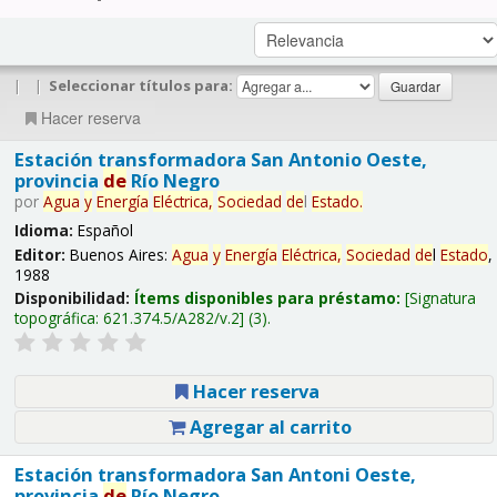
|
|
Seleccionar títulos para:
Hacer reserva
Estación transformadora San Antonio Oeste,
provincia
de
Río Negro
por
Agua
y
Energía
Eléctrica,
Sociedad
de
l
Estado
.
Idioma:
Español
Editor:
Buenos Aires:
Agua
y
Energía
Eléctrica,
Sociedad
de
l
Estado
,
1988
Disponibilidad:
Ítems disponibles para préstamo:
Signatura
topográfica:
621.374.5/A282/v.2
(3).
Hacer reserva
Agregar al carrito
Estación transformadora San Antoni Oeste,
provincia
de
Río Negro