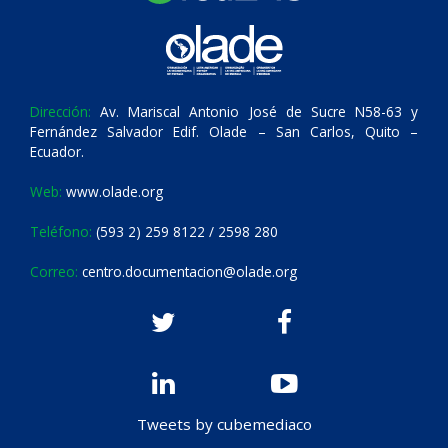
Dirección:
Av. Mariscal Antonio José de Sucre N58-63 y
Fernández Salvador Edif. Olade – San Carlos, Quito –
Ecuador.
Web:
www.olade.org
Teléfono:
(593 2) 259 8122 / 2598 280
Correo:
centro.documentacion@olade.org
Tweets by cubemediaco