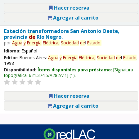
Hacer reserva
Agregar al carrito
Estación transformadora San Antonio Oeste,
provincia
de
Río Negro.
por
Agua
y
Energía
Eléctrica,
Sociedad
de
l
Estado
.
Idioma:
Español
Editor:
Buenos Aires:
Agua
y
Energía
Eléctrica,
Sociedad
de
l
Estado
,
1998
Disponibilidad:
Ítems disponibles para préstamo:
Signatura
topográfica:
621.374.5/A282/v.1
(1).
Hacer reserva
Agregar al carrito