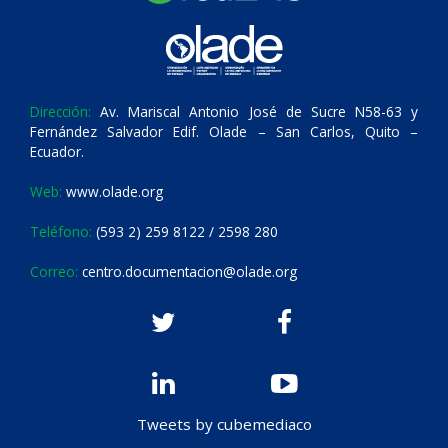
Dirección:
Av. Mariscal Antonio José de Sucre N58-63 y
Fernández Salvador Edif. Olade – San Carlos, Quito –
Ecuador.
Web:
www.olade.org
Teléfono:
(593 2) 259 8122 / 2598 280
Correo:
centro.documentacion@olade.org
Tweets by cubemediaco