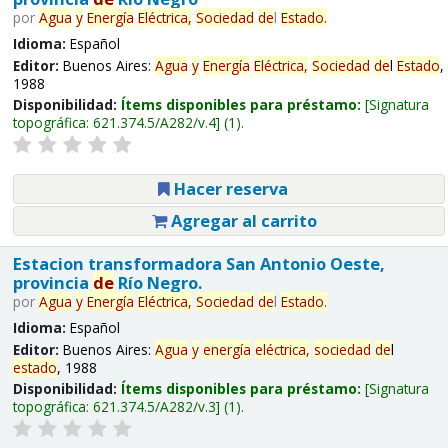
por
Agua
y
Energía
Eléctrica,
Sociedad
de
l
Estado
.
Idioma:
Español
Editor:
Buenos Aires:
Agua
y
Energía
Eléctrica,
Sociedad
de
l
Estado
,
1988
Disponibilidad:
Ítems disponibles para préstamo:
Signatura
topográfica:
621.374.5/A282/v.4
(1).
Hacer reserva
Agregar al carrito
Estacion transformadora San Antonio Oeste,
provincia
de
Río Negro.
por
Agua
y
Energía
Eléctrica,
Sociedad
de
l
Estado
.
Idioma:
Español
Editor:
Buenos Aires:
Agua
y
energía
eléctrica,
sociedad
de
l
estado
, 1988
Disponibilidad:
Ítems disponibles para préstamo:
Signatura
topográfica:
621.374.5/A282/v.3
(1).