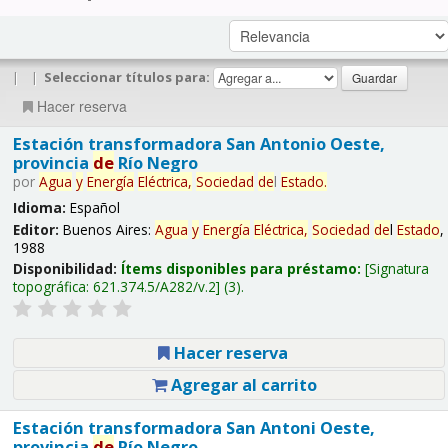
|
|
Seleccionar títulos para:
Hacer reserva
Estación transformadora San Antonio Oeste,
provincia
de
Río Negro
por
Agua
y
Energía
Eléctrica,
Sociedad
de
l
Estado
.
Idioma:
Español
Editor:
Buenos Aires:
Agua
y
Energía
Eléctrica,
Sociedad
de
l
Estado
,
1988
Disponibilidad:
Ítems disponibles para préstamo:
Signatura
topográfica:
621.374.5/A282/v.2
(3).
Hacer reserva
Agregar al carrito
Estación transformadora San Antoni Oeste,
provincia
de
Río Negro