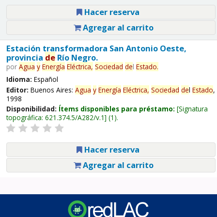
Hacer reserva
Agregar al carrito
Estación transformadora San Antonio Oeste,
provincia
de
Río Negro.
por
Agua
y
Energía
Eléctrica,
Sociedad
de
l
Estado
.
Idioma:
Español
Editor:
Buenos Aires:
Agua
y
Energía
Eléctrica,
Sociedad
de
l
Estado
,
1998
Disponibilidad:
Ítems disponibles para préstamo:
Signatura
topográfica:
621.374.5/A282/v.1
(1).
Hacer reserva
Agregar al carrito