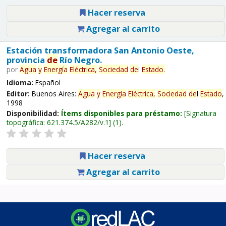
Hacer reserva
Agregar al carrito
Estación transformadora San Antonio Oeste,
provincia
de
Río Negro.
por
Agua
y
Energía
Eléctrica,
Sociedad
de
l
Estado
.
Idioma:
Español
Editor:
Buenos Aires:
Agua
y
Energía
Eléctrica,
Sociedad
de
l
Estado
,
1998
Disponibilidad:
Ítems disponibles para préstamo:
Signatura
topográfica:
621.374.5/A282/v.1
(1).
Hacer reserva
Agregar al carrito