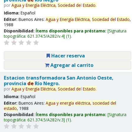
por
Agua
y
Energía
Eléctrica,
Sociedad
de
l
Estado
.
Idioma:
Español
Editor:
Buenos Aires:
Agua
y
Energía
Eléctrica,
Sociedad
de
l
Estado
,
1988
Disponibilidad:
Ítems disponibles para préstamo:
Signatura
topográfica:
621.374.5/A282/v.4
(1).
Hacer reserva
Agregar al carrito
Estacion transformadora San Antonio Oeste,
provincia
de
Río Negro.
por
Agua
y
Energía
Eléctrica,
Sociedad
de
l
Estado
.
Idioma:
Español
Editor:
Buenos Aires:
Agua
y
energía
eléctrica,
sociedad
de
l
estado
, 1988
Disponibilidad:
Ítems disponibles para préstamo:
Signatura
topográfica:
621.374.5/A282/v.3
(1).