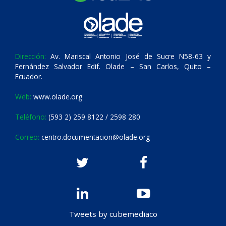
Dirección:
Av. Mariscal Antonio José de Sucre N58-63 y
Fernández Salvador Edif. Olade – San Carlos, Quito –
Ecuador.
Web:
www.olade.org
Teléfono:
(593 2) 259 8122 / 2598 280
Correo:
centro.documentacion@olade.org
Tweets by cubemediaco