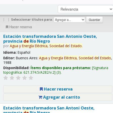
|
|
Seleccionar títulos para:
Hacer reserva
Estación transformadora San Antonio Oeste,
provincia
de
Río Negro
por
Agua
y
Energía
Eléctrica,
Sociedad
de
l
Estado
.
Idioma:
Español
Editor:
Buenos Aires:
Agua
y
Energía
Eléctrica,
Sociedad
de
l
Estado
,
1988
Disponibilidad:
Ítems disponibles para préstamo:
Signatura
topográfica:
621.374.5/A282/v.2
(3).
Hacer reserva
Agregar al carrito
Estación transformadora San Antoni Oeste,
provincia
de
Río Negro