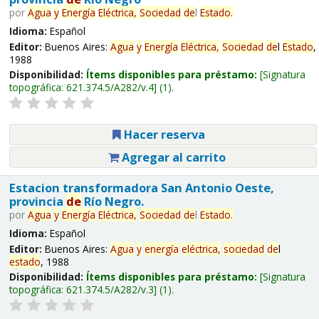
por
Agua
y
Energía
Eléctrica,
Sociedad
de
l
Estado
.
Idioma:
Español
Editor:
Buenos Aires:
Agua
y
Energía
Eléctrica,
Sociedad
de
l
Estado
,
1988
Disponibilidad:
Ítems disponibles para préstamo:
Signatura
topográfica:
621.374.5/A282/v.4
(1).
Hacer reserva
Agregar al carrito
Estacion transformadora San Antonio Oeste,
provincia
de
Río Negro.
por
Agua
y
Energía
Eléctrica,
Sociedad
de
l
Estado
.
Idioma:
Español
Editor:
Buenos Aires:
Agua
y
energía
eléctrica,
sociedad
de
l
estado
, 1988
Disponibilidad:
Ítems disponibles para préstamo:
Signatura
topográfica:
621.374.5/A282/v.3
(1).