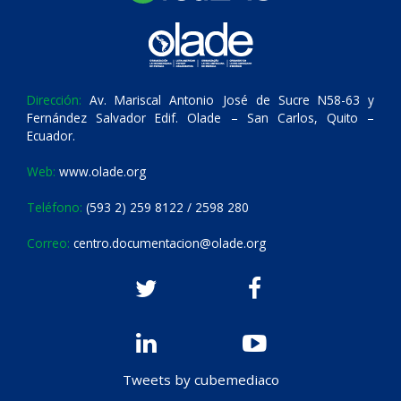
Dirección:
Av. Mariscal Antonio José de Sucre N58-63 y
Fernández Salvador Edif. Olade – San Carlos, Quito –
Ecuador.
Web:
www.olade.org
Teléfono:
(593 2) 259 8122 / 2598 280
Correo:
centro.documentacion@olade.org
Tweets by cubemediaco