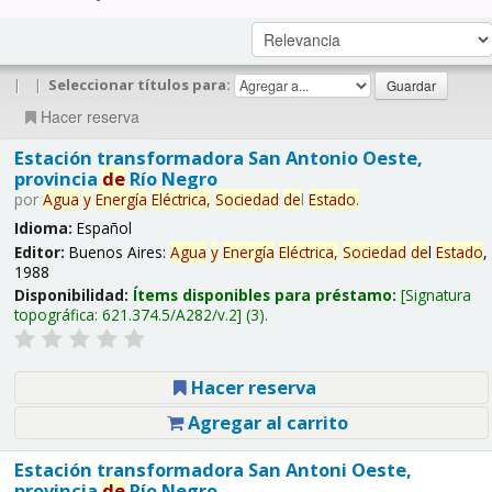
|
|
Seleccionar títulos para:
Hacer reserva
Estación transformadora San Antonio Oeste,
provincia
de
Río Negro
por
Agua
y
Energía
Eléctrica,
Sociedad
de
l
Estado
.
Idioma:
Español
Editor:
Buenos Aires:
Agua
y
Energía
Eléctrica,
Sociedad
de
l
Estado
,
1988
Disponibilidad:
Ítems disponibles para préstamo:
Signatura
topográfica:
621.374.5/A282/v.2
(3).
Hacer reserva
Agregar al carrito
Estación transformadora San Antoni Oeste,
provincia
de
Río Negro