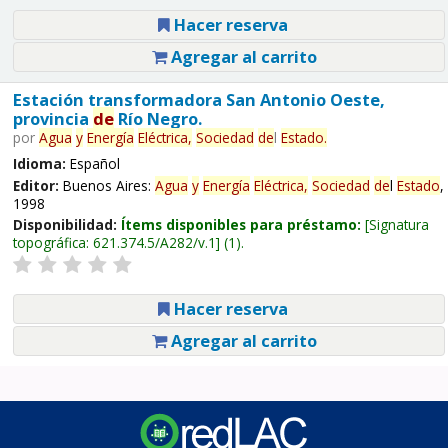
Hacer reserva
Agregar al carrito
Estación transformadora San Antonio Oeste,
provincia
de
Río Negro.
por
Agua
y
Energía
Eléctrica,
Sociedad
de
l
Estado
.
Idioma:
Español
Editor:
Buenos Aires:
Agua
y
Energía
Eléctrica,
Sociedad
de
l
Estado
,
1998
Disponibilidad:
Ítems disponibles para préstamo:
Signatura
topográfica:
621.374.5/A282/v.1
(1).
Hacer reserva
Agregar al carrito