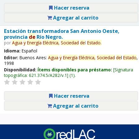
Hacer reserva
Agregar al carrito
Estación transformadora San Antonio Oeste,
provincia
de
Río Negro.
por
Agua
y
Energía
Eléctrica,
Sociedad
de
l
Estado
.
Idioma:
Español
Editor:
Buenos Aires:
Agua
y
Energía
Eléctrica,
Sociedad
de
l
Estado
,
1998
Disponibilidad:
Ítems disponibles para préstamo:
Signatura
topográfica:
621.374.5/A282/v.1
(1).
Hacer reserva
Agregar al carrito