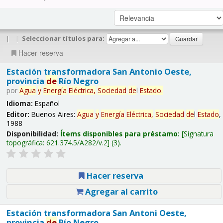
|
|
Seleccionar títulos para:
Hacer reserva
Estación transformadora San Antonio Oeste,
provincia
de
Río Negro
por
Agua
y
Energía
Eléctrica,
Sociedad
de
l
Estado
.
Idioma:
Español
Editor:
Buenos Aires:
Agua
y
Energía
Eléctrica,
Sociedad
de
l
Estado
,
1988
Disponibilidad:
Ítems disponibles para préstamo:
Signatura
topográfica:
621.374.5/A282/v.2
(3).
Hacer reserva
Agregar al carrito
Estación transformadora San Antoni Oeste,
provincia
de
Río Negro