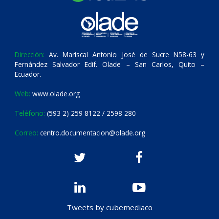
Dirección:
Av. Mariscal Antonio José de Sucre N58-63 y
Fernández Salvador Edif. Olade – San Carlos, Quito –
Ecuador.
Web:
www.olade.org
Teléfono:
(593 2) 259 8122 / 2598 280
Correo:
centro.documentacion@olade.org
Tweets by cubemediaco