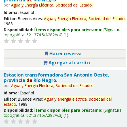
por
Agua
y
Energía
Eléctrica,
Sociedad
de
l
Estado
.
Idioma:
Español
Editor:
Buenos Aires:
Agua
y
Energía
Eléctrica,
Sociedad
de
l
Estado
,
1988
Disponibilidad:
Ítems disponibles para préstamo:
Signatura
topográfica:
621.374.5/A282/v.4
(1).
Hacer reserva
Agregar al carrito
Estacion transformadora San Antonio Oeste,
provincia
de
Río Negro.
por
Agua
y
Energía
Eléctrica,
Sociedad
de
l
Estado
.
Idioma:
Español
Editor:
Buenos Aires:
Agua
y
energía
eléctrica,
sociedad
de
l
estado
, 1988
Disponibilidad:
Ítems disponibles para préstamo:
Signatura
topográfica:
621.374.5/A282/v.3
(1).