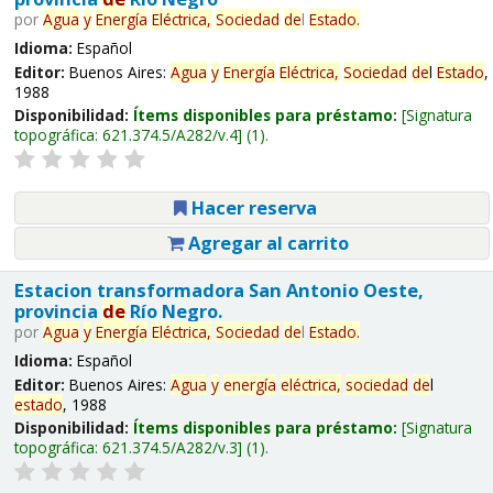
por
Agua
y
Energía
Eléctrica,
Sociedad
de
l
Estado
.
Idioma:
Español
Editor:
Buenos Aires:
Agua
y
Energía
Eléctrica,
Sociedad
de
l
Estado
,
1988
Disponibilidad:
Ítems disponibles para préstamo:
Signatura
topográfica:
621.374.5/A282/v.4
(1).
Hacer reserva
Agregar al carrito
Estacion transformadora San Antonio Oeste,
provincia
de
Río Negro.
por
Agua
y
Energía
Eléctrica,
Sociedad
de
l
Estado
.
Idioma:
Español
Editor:
Buenos Aires:
Agua
y
energía
eléctrica,
sociedad
de
l
estado
, 1988
Disponibilidad:
Ítems disponibles para préstamo:
Signatura
topográfica:
621.374.5/A282/v.3
(1).