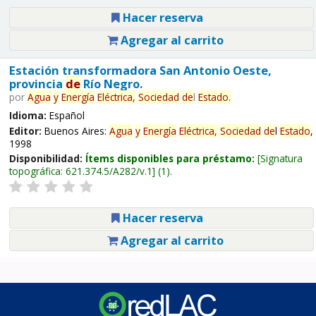
Hacer reserva
Agregar al carrito
Estación transformadora San Antonio Oeste,
provincia
de
Río Negro.
por
Agua
y
Energía
Eléctrica,
Sociedad
de
l
Estado
.
Idioma:
Español
Editor:
Buenos Aires:
Agua
y
Energía
Eléctrica,
Sociedad
de
l
Estado
,
1998
Disponibilidad:
Ítems disponibles para préstamo:
Signatura
topográfica:
621.374.5/A282/v.1
(1).
Hacer reserva
Agregar al carrito