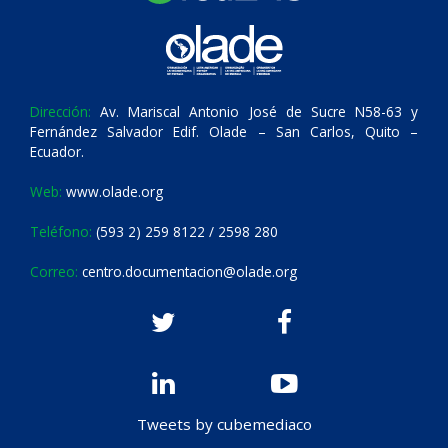
Dirección:
Av. Mariscal Antonio José de Sucre N58-63 y
Fernández Salvador Edif. Olade – San Carlos, Quito –
Ecuador.
Web:
www.olade.org
Teléfono:
(593 2) 259 8122 / 2598 280
Correo:
centro.documentacion@olade.org
Tweets by cubemediaco