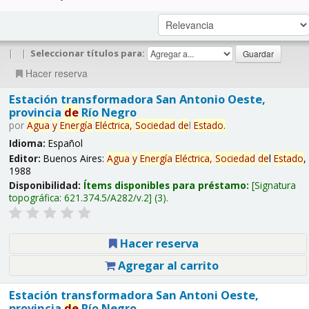
|
|
Seleccionar títulos para:
Hacer reserva
Estación transformadora San Antonio Oeste,
provincia
de
Río Negro
por
Agua
y
Energía
Eléctrica,
Sociedad
de
l
Estado
.
Idioma:
Español
Editor:
Buenos Aires:
Agua
y
Energía
Eléctrica,
Sociedad
de
l
Estado
,
1988
Disponibilidad:
Ítems disponibles para préstamo:
Signatura
topográfica:
621.374.5/A282/v.2
(3).
Hacer reserva
Agregar al carrito
Estación transformadora San Antoni Oeste,
provincia
de
Río Negro