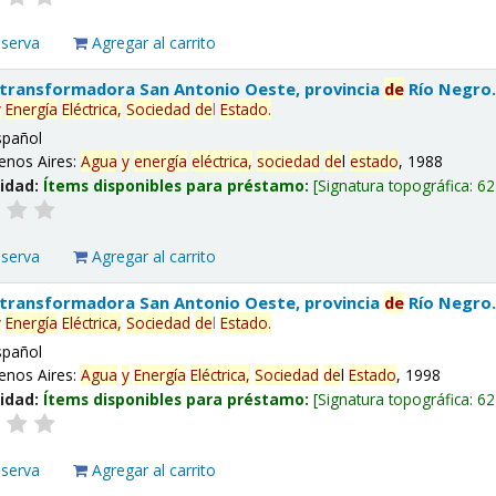
eserva
Agregar al carrito
 transformadora San Antonio Oeste, provincia
de
Río Negro
y
Energía
Eléctrica,
Sociedad
de
l
Estado
.
spañol
enos Aires:
Agua
y
energía
eléctrica,
sociedad
de
l
estado
, 1988
lidad:
Ítems disponibles para préstamo:
Signatura topográfica:
62
eserva
Agregar al carrito
 transformadora San Antonio Oeste, provincia
de
Río Negro
y
Energía
Eléctrica,
Sociedad
de
l
Estado
.
spañol
enos Aires:
Agua
y
Energía
Eléctrica,
Sociedad
de
l
Estado
, 1998
lidad:
Ítems disponibles para préstamo:
Signatura topográfica:
62
eserva
Agregar al carrito