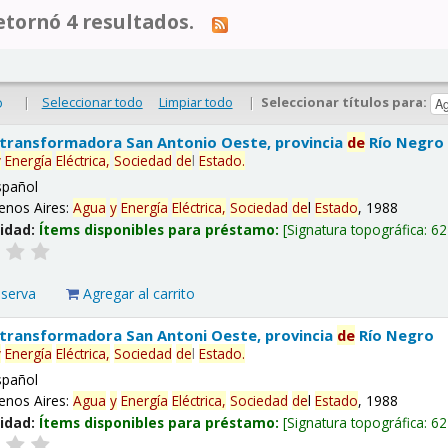
tornó 4 resultados.
|
Seleccionar todo
Limpiar todo
|
Seleccionar títulos para:
o
 transformadora San Antonio Oeste, provincia
de
Río Negro
y
Energía
Eléctrica,
Sociedad
de
l
Estado
.
spañol
enos Aires:
Agua
y
Energía
Eléctrica,
Sociedad
de
l
Estado
, 1988
lidad:
Ítems disponibles para préstamo:
Signatura topográfica:
62
eserva
Agregar al carrito
 transformadora San Antoni Oeste, provincia
de
Río Negro
y
Energía
Eléctrica,
Sociedad
de
l
Estado
.
spañol
enos Aires:
Agua
y
Energía
Eléctrica,
Sociedad
de
l
Estado
, 1988
lidad:
Ítems disponibles para préstamo:
Signatura topográfica:
62