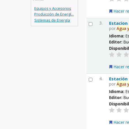
Equipos y Accesorios
Hacer r
Producción de Energí...
Sistemas de Energía
3.
Estacion
por
Agua
Idioma:
E
Editor:
Bu
Disponibi
Hacer r
4.
Estación
por
Agua
Idioma:
E
Editor:
Bu
Disponibi
Hacer r