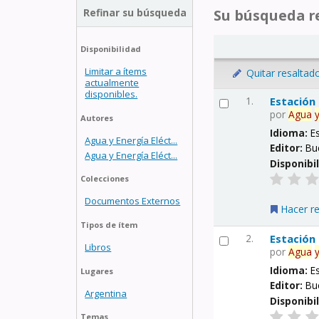
Refinar su búsqueda
Su búsqueda re
Disponibilidad
Limitar a ítems
Quitar resaltad
actualmente
disponibles.
1.
Estación
por
Agua
Autores
Idioma:
E
Agua y Energía Eléct...
Editor:
Bu
Agua y Energía Eléct...
Disponibi
Colecciones
Documentos Externos
Hacer r
Tipos de ítem
2.
Estación
Libros
por
Agua
Idioma:
E
Lugares
Editor:
Bu
Argentina
Disponibi
Temas