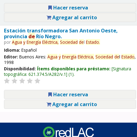
Hacer reserva
Agregar al carrito
Estación transformadora San Antonio Oeste,
provincia
de
Río Negro.
por
Agua
y
Energía
Eléctrica,
Sociedad
de
l
Estado
.
Idioma:
Español
Editor:
Buenos Aires:
Agua
y
Energía
Eléctrica,
Sociedad
de
l
Estado
,
1998
Disponibilidad:
Ítems disponibles para préstamo:
Signatura
topográfica:
621.374.5/A282/v.1
(1).
Hacer reserva
Agregar al carrito