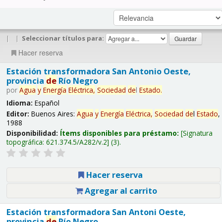
|
|
Seleccionar títulos para:
Hacer reserva
Estación transformadora San Antonio Oeste,
provincia
de
Río Negro
por
Agua
y
Energía
Eléctrica,
Sociedad
de
l
Estado
.
Idioma:
Español
Editor:
Buenos Aires:
Agua
y
Energía
Eléctrica,
Sociedad
de
l
Estado
,
1988
Disponibilidad:
Ítems disponibles para préstamo:
Signatura
topográfica:
621.374.5/A282/v.2
(3).
Hacer reserva
Agregar al carrito
Estación transformadora San Antoni Oeste,
provincia
de
Río Negro