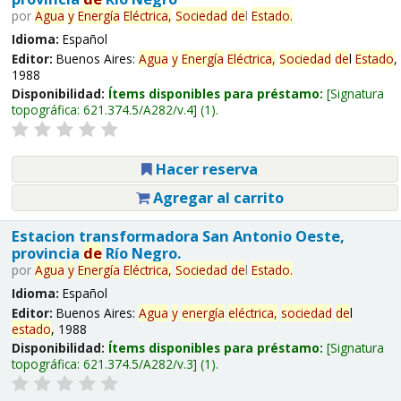
por
Agua
y
Energía
Eléctrica,
Sociedad
de
l
Estado
.
Idioma:
Español
Editor:
Buenos Aires:
Agua
y
Energía
Eléctrica,
Sociedad
de
l
Estado
,
1988
Disponibilidad:
Ítems disponibles para préstamo:
Signatura
topográfica:
621.374.5/A282/v.4
(1).
Hacer reserva
Agregar al carrito
Estacion transformadora San Antonio Oeste,
provincia
de
Río Negro.
por
Agua
y
Energía
Eléctrica,
Sociedad
de
l
Estado
.
Idioma:
Español
Editor:
Buenos Aires:
Agua
y
energía
eléctrica,
sociedad
de
l
estado
, 1988
Disponibilidad:
Ítems disponibles para préstamo:
Signatura
topográfica:
621.374.5/A282/v.3
(1).