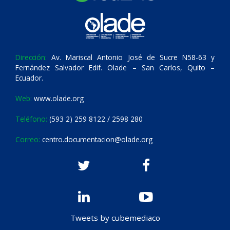
Dirección:
Av. Mariscal Antonio José de Sucre N58-63 y
Fernández Salvador Edif. Olade – San Carlos, Quito –
Ecuador.
Web:
www.olade.org
Teléfono:
(593 2) 259 8122 / 2598 280
Correo:
centro.documentacion@olade.org
Tweets by cubemediaco