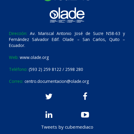
Dirección:
Av. Mariscal Antonio José de Sucre N58-63 y
Fernández Salvador Edif. Olade – San Carlos, Quito –
Ecuador.
Web:
www.olade.org
Teléfono:
(593 2) 259 8122 / 2598 280
Correo:
centro.documentacion@olade.org
Tweets by cubemediaco