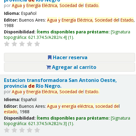
por
Agua
y
Energía
Eléctrica,
Sociedad
de
l
Estado
.
Idioma:
Español
Editor:
Buenos Aires:
Agua
y
Energía
Eléctrica,
Sociedad
de
l
Estado
,
1988
Disponibilidad:
Ítems disponibles para préstamo:
Signatura
topográfica:
621.374.5/A282/v.4
(1).
Hacer reserva
Agregar al carrito
Estacion transformadora San Antonio Oeste,
provincia
de
Río Negro.
por
Agua
y
Energía
Eléctrica,
Sociedad
de
l
Estado
.
Idioma:
Español
Editor:
Buenos Aires:
Agua
y
energía
eléctrica,
sociedad
de
l
estado
, 1988
Disponibilidad:
Ítems disponibles para préstamo:
Signatura
topográfica:
621.374.5/A282/v.3
(1).