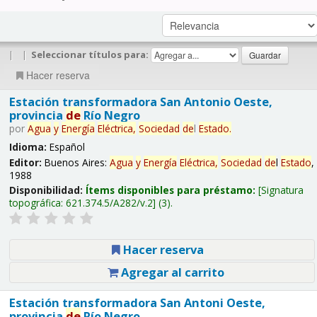
|
|
Seleccionar títulos para:
Hacer reserva
Estación transformadora San Antonio Oeste,
provincia
de
Río Negro
por
Agua
y
Energía
Eléctrica,
Sociedad
de
l
Estado
.
Idioma:
Español
Editor:
Buenos Aires:
Agua
y
Energía
Eléctrica,
Sociedad
de
l
Estado
,
1988
Disponibilidad:
Ítems disponibles para préstamo:
Signatura
topográfica:
621.374.5/A282/v.2
(3).
Hacer reserva
Agregar al carrito
Estación transformadora San Antoni Oeste,
provincia
de
Río Negro