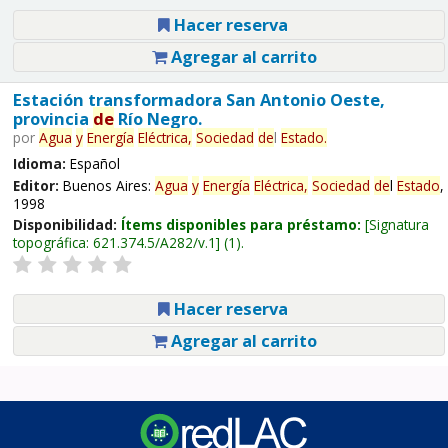
Hacer reserva
Agregar al carrito
Estación transformadora San Antonio Oeste,
provincia
de
Río Negro.
por
Agua
y
Energía
Eléctrica,
Sociedad
de
l
Estado
.
Idioma:
Español
Editor:
Buenos Aires:
Agua
y
Energía
Eléctrica,
Sociedad
de
l
Estado
,
1998
Disponibilidad:
Ítems disponibles para préstamo:
Signatura
topográfica:
621.374.5/A282/v.1
(1).
Hacer reserva
Agregar al carrito