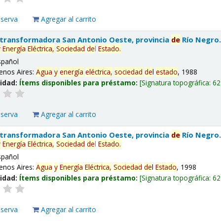
eserva
Agregar al carrito
 transformadora San Antonio Oeste, provincia
de
Río Negro
y
Energía
Eléctrica,
Sociedad
de
l
Estado
.
spañol
enos Aires:
Agua
y
energía
eléctrica,
sociedad
de
l
estado
, 1988
lidad:
Ítems disponibles para préstamo:
Signatura topográfica:
62
eserva
Agregar al carrito
 transformadora San Antonio Oeste, provincia
de
Río Negro
y
Energía
Eléctrica,
Sociedad
de
l
Estado
.
spañol
enos Aires:
Agua
y
Energía
Eléctrica,
Sociedad
de
l
Estado
, 1998
lidad:
Ítems disponibles para préstamo:
Signatura topográfica:
62
eserva
Agregar al carrito