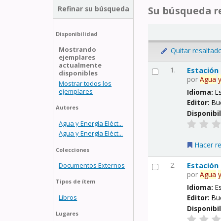
Refinar su búsqueda
Su búsqueda re
Disponibilidad
Mostrando
Quitar resaltad
ejemplares
actualmente
1.
Estación
disponibles
por
Agua
Mostrar todos los
ejemplares
Idioma:
E
Editor:
Bu
Autores
Disponibi
Agua y Energía Eléct...
Agua y Energía Eléct...
Hacer r
Colecciones
2.
Estación
Documentos Externos
por
Agua
Tipos de ítem
Idioma:
E
Libros
Editor:
Bu
Disponibi
Lugares