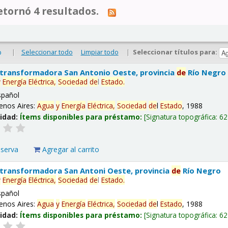
tornó 4 resultados.
|
Seleccionar todo
Limpiar todo
|
Seleccionar títulos para:
o
 transformadora San Antonio Oeste, provincia
de
Río Negro
y
Energía
Eléctrica,
Sociedad
de
l
Estado
.
spañol
enos Aires:
Agua
y
Energía
Eléctrica,
Sociedad
de
l
Estado
, 1988
lidad:
Ítems disponibles para préstamo:
Signatura topográfica:
62
eserva
Agregar al carrito
 transformadora San Antoni Oeste, provincia
de
Río Negro
y
Energía
Eléctrica,
Sociedad
de
l
Estado
.
spañol
enos Aires:
Agua
y
Energía
Eléctrica,
Sociedad
de
l
Estado
, 1988
lidad:
Ítems disponibles para préstamo:
Signatura topográfica:
62