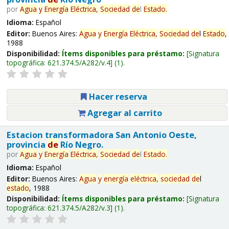
por
Agua
y
Energía
Eléctrica,
Sociedad
de
l
Estado
.
Idioma:
Español
Editor:
Buenos Aires:
Agua
y
Energía
Eléctrica,
Sociedad
de
l
Estado
,
1988
Disponibilidad:
Ítems disponibles para préstamo:
Signatura
topográfica:
621.374.5/A282/v.4
(1).
Hacer reserva
Agregar al carrito
Estacion transformadora San Antonio Oeste,
provincia
de
Río Negro.
por
Agua
y
Energía
Eléctrica,
Sociedad
de
l
Estado
.
Idioma:
Español
Editor:
Buenos Aires:
Agua
y
energía
eléctrica,
sociedad
de
l
estado
, 1988
Disponibilidad:
Ítems disponibles para préstamo:
Signatura
topográfica:
621.374.5/A282/v.3
(1).