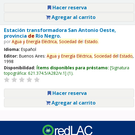
Hacer reserva
Agregar al carrito
Estación transformadora San Antonio Oeste,
provincia
de
Río Negro.
por
Agua
y
Energía
Eléctrica,
Sociedad
de
l
Estado
.
Idioma:
Español
Editor:
Buenos Aires:
Agua
y
Energía
Eléctrica,
Sociedad
de
l
Estado
,
1998
Disponibilidad:
Ítems disponibles para préstamo:
Signatura
topográfica:
621.374.5/A282/v.1
(1).
Hacer reserva
Agregar al carrito