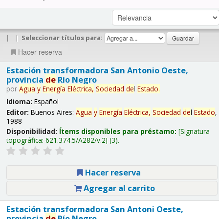
|
|
Seleccionar títulos para:
Hacer reserva
Estación transformadora San Antonio Oeste,
provincia
de
Río Negro
por
Agua
y
Energía
Eléctrica,
Sociedad
de
l
Estado
.
Idioma:
Español
Editor:
Buenos Aires:
Agua
y
Energía
Eléctrica,
Sociedad
de
l
Estado
,
1988
Disponibilidad:
Ítems disponibles para préstamo:
Signatura
topográfica:
621.374.5/A282/v.2
(3).
Hacer reserva
Agregar al carrito
Estación transformadora San Antoni Oeste,
provincia
de
Río Negro