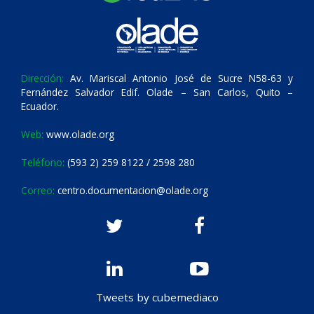
Dirección:
Av. Mariscal Antonio José de Sucre N58-63 y
Fernández Salvador Edif. Olade – San Carlos, Quito –
Ecuador.
Web:
www.olade.org
Teléfono:
(593 2) 259 8122 / 2598 280
Correo:
centro.documentacion@olade.org
Tweets by cubemediaco