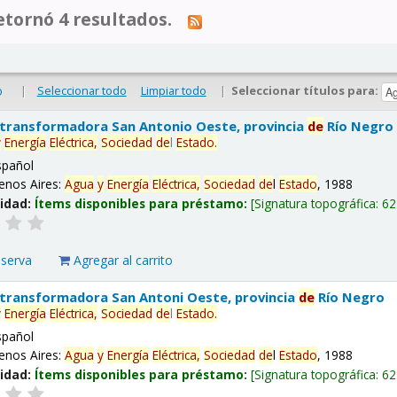
tornó 4 resultados.
|
Seleccionar todo
Limpiar todo
|
Seleccionar títulos para:
o
 transformadora San Antonio Oeste, provincia
de
Río Negro
y
Energía
Eléctrica,
Sociedad
de
l
Estado
.
spañol
enos Aires:
Agua
y
Energía
Eléctrica,
Sociedad
de
l
Estado
, 1988
lidad:
Ítems disponibles para préstamo:
Signatura topográfica:
62
eserva
Agregar al carrito
 transformadora San Antoni Oeste, provincia
de
Río Negro
y
Energía
Eléctrica,
Sociedad
de
l
Estado
.
spañol
enos Aires:
Agua
y
Energía
Eléctrica,
Sociedad
de
l
Estado
, 1988
lidad:
Ítems disponibles para préstamo:
Signatura topográfica:
62