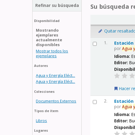
Refinar su búsqueda
Su búsqueda re
Disponibilidad
Mostrando
Quitar resaltad
ejemplares
actualmente
1.
Estación
disponibles
por
Agua
Mostrar todos los
ejemplares
Idioma:
E
Editor:
Bu
Autores
Disponibi
Agua y Energía Eléct...
Agua y Energía Eléct...
Hacer r
Colecciones
2.
Estación
Documentos Externos
por
Agua
Tipos de ítem
Idioma:
E
Libros
Editor:
Bu
Disponibi
Lugares