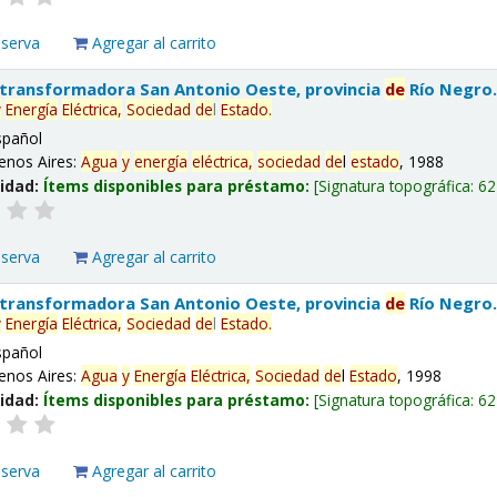
eserva
Agregar al carrito
 transformadora San Antonio Oeste, provincia
de
Río Negro
y
Energía
Eléctrica,
Sociedad
de
l
Estado
.
spañol
enos Aires:
Agua
y
energía
eléctrica,
sociedad
de
l
estado
, 1988
lidad:
Ítems disponibles para préstamo:
Signatura topográfica:
62
eserva
Agregar al carrito
 transformadora San Antonio Oeste, provincia
de
Río Negro
y
Energía
Eléctrica,
Sociedad
de
l
Estado
.
spañol
enos Aires:
Agua
y
Energía
Eléctrica,
Sociedad
de
l
Estado
, 1998
lidad:
Ítems disponibles para préstamo:
Signatura topográfica:
62
eserva
Agregar al carrito