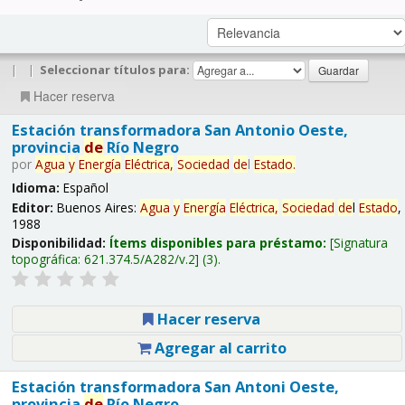
|
|
Seleccionar títulos para:
Hacer reserva
Estación transformadora San Antonio Oeste,
provincia
de
Río Negro
por
Agua
y
Energía
Eléctrica,
Sociedad
de
l
Estado
.
Idioma:
Español
Editor:
Buenos Aires:
Agua
y
Energía
Eléctrica,
Sociedad
de
l
Estado
,
1988
Disponibilidad:
Ítems disponibles para préstamo:
Signatura
topográfica:
621.374.5/A282/v.2
(3).
Hacer reserva
Agregar al carrito
Estación transformadora San Antoni Oeste,
provincia
de
Río Negro