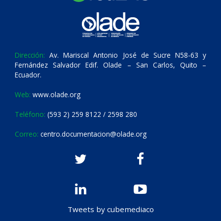
Dirección:
Av. Mariscal Antonio José de Sucre N58-63 y
Fernández Salvador Edif. Olade – San Carlos, Quito –
Ecuador.
Web:
www.olade.org
Teléfono:
(593 2) 259 8122 / 2598 280
Correo:
centro.documentacion@olade.org
Tweets by cubemediaco