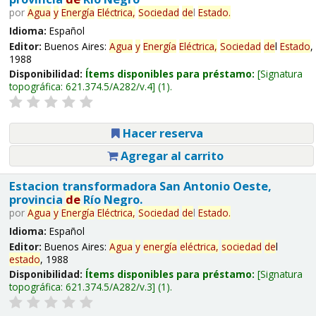
por
Agua
y
Energía
Eléctrica,
Sociedad
de
l
Estado
.
Idioma:
Español
Editor:
Buenos Aires:
Agua
y
Energía
Eléctrica,
Sociedad
de
l
Estado
,
1988
Disponibilidad:
Ítems disponibles para préstamo:
Signatura
topográfica:
621.374.5/A282/v.4
(1).
Hacer reserva
Agregar al carrito
Estacion transformadora San Antonio Oeste,
provincia
de
Río Negro.
por
Agua
y
Energía
Eléctrica,
Sociedad
de
l
Estado
.
Idioma:
Español
Editor:
Buenos Aires:
Agua
y
energía
eléctrica,
sociedad
de
l
estado
, 1988
Disponibilidad:
Ítems disponibles para préstamo:
Signatura
topográfica:
621.374.5/A282/v.3
(1).