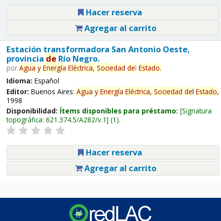
Hacer reserva
Agregar al carrito
Estación transformadora San Antonio Oeste,
provincia
de
Río Negro.
por
Agua
y
Energía
Eléctrica,
Sociedad
de
l
Estado
.
Idioma:
Español
Editor:
Buenos Aires:
Agua
y
Energía
Eléctrica,
Sociedad
de
l
Estado
,
1998
Disponibilidad:
Ítems disponibles para préstamo:
Signatura
topográfica:
621.374.5/A282/v.1
(1).
Hacer reserva
Agregar al carrito