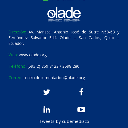
Dirección:
Av. Mariscal Antonio José de Sucre N58-63 y
Fernández Salvador Edif. Olade – San Carlos, Quito –
Ecuador.
Web:
www.olade.org
Teléfono:
(593 2) 259 8122 / 2598 280
Correo:
centro.documentacion@olade.org
Tweets by cubemediaco