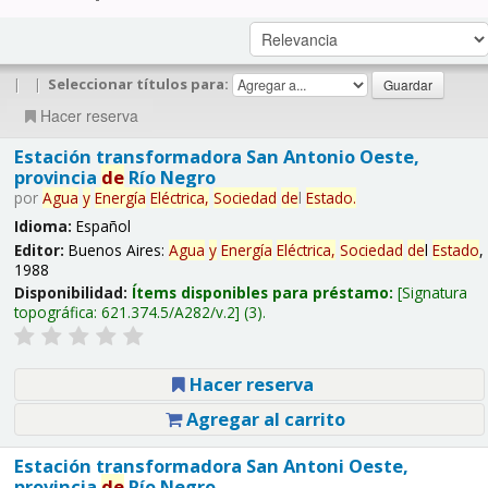
|
|
Seleccionar títulos para:
Hacer reserva
Estación transformadora San Antonio Oeste,
provincia
de
Río Negro
por
Agua
y
Energía
Eléctrica,
Sociedad
de
l
Estado
.
Idioma:
Español
Editor:
Buenos Aires:
Agua
y
Energía
Eléctrica,
Sociedad
de
l
Estado
,
1988
Disponibilidad:
Ítems disponibles para préstamo:
Signatura
topográfica:
621.374.5/A282/v.2
(3).
Hacer reserva
Agregar al carrito
Estación transformadora San Antoni Oeste,
provincia
de
Río Negro