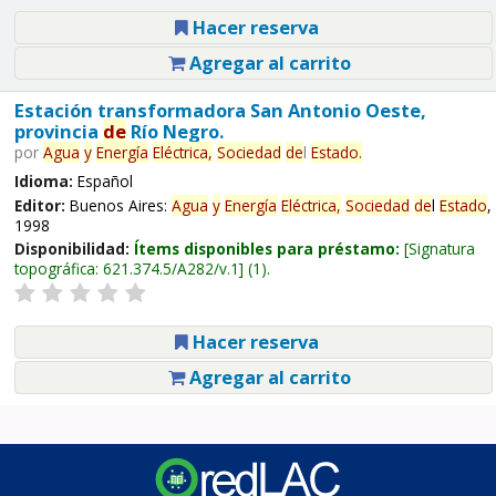
Hacer reserva
Agregar al carrito
Estación transformadora San Antonio Oeste,
provincia
de
Río Negro.
por
Agua
y
Energía
Eléctrica,
Sociedad
de
l
Estado
.
Idioma:
Español
Editor:
Buenos Aires:
Agua
y
Energía
Eléctrica,
Sociedad
de
l
Estado
,
1998
Disponibilidad:
Ítems disponibles para préstamo:
Signatura
topográfica:
621.374.5/A282/v.1
(1).
Hacer reserva
Agregar al carrito