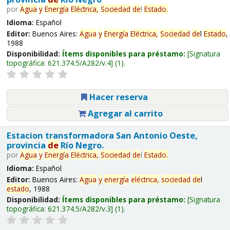
por
Agua
y
Energía
Eléctrica,
Sociedad
de
l
Estado
.
Idioma:
Español
Editor:
Buenos Aires:
Agua
y
Energía
Eléctrica,
Sociedad
de
l
Estado
,
1988
Disponibilidad:
Ítems disponibles para préstamo:
Signatura
topográfica:
621.374.5/A282/v.4
(1).
Hacer reserva
Agregar al carrito
Estacion transformadora San Antonio Oeste,
provincia
de
Río Negro.
por
Agua
y
Energía
Eléctrica,
Sociedad
de
l
Estado
.
Idioma:
Español
Editor:
Buenos Aires:
Agua
y
energía
eléctrica,
sociedad
de
l
estado
, 1988
Disponibilidad:
Ítems disponibles para préstamo:
Signatura
topográfica:
621.374.5/A282/v.3
(1).