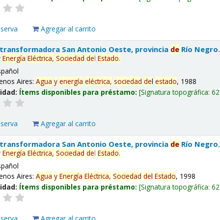
eserva
Agregar al carrito
 transformadora San Antonio Oeste, provincia
de
Río Negro
y
Energía
Eléctrica,
Sociedad
de
l
Estado
.
spañol
enos Aires:
Agua
y
energía
eléctrica,
sociedad
de
l
estado
, 1988
lidad:
Ítems disponibles para préstamo:
Signatura topográfica:
62
eserva
Agregar al carrito
 transformadora San Antonio Oeste, provincia
de
Río Negro
y
Energía
Eléctrica,
Sociedad
de
l
Estado
.
spañol
enos Aires:
Agua
y
Energía
Eléctrica,
Sociedad
de
l
Estado
, 1998
lidad:
Ítems disponibles para préstamo:
Signatura topográfica:
62
eserva
Agregar al carrito