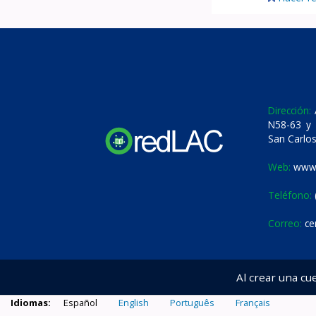
Dirección:
A
N58-63 y 
San Carlos
Web:
www.
Teléfono:
Correo:
ce
Al crear una cu
Idiomas:
Español
English
Português
Français