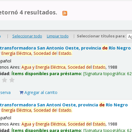
tornó 4 resultados.
|
Seleccionar todo
Limpiar todo
|
Seleccionar títulos para:
o
 transformadora San Antonio Oeste, provincia
de
Río Negro
y
Energía
Eléctrica,
Sociedad
de
l
Estado
.
spañol
enos Aires:
Agua
y
Energía
Eléctrica,
Sociedad
de
l
Estado
, 1988
lidad:
Ítems disponibles para préstamo:
Signatura topográfica:
62
eserva
Agregar al carrito
 transformadora San Antoni Oeste, provincia
de
Río Negro
y
Energía
Eléctrica,
Sociedad
de
l
Estado
.
spañol
enos Aires:
Agua
y
Energía
Eléctrica,
Sociedad
de
l
Estado
, 1988
lidad:
Ítems disponibles para préstamo:
Signatura topográfica:
62