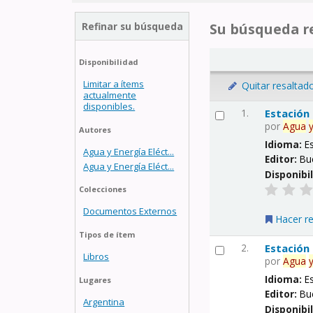
Refinar su búsqueda
Su búsqueda re
Disponibilidad
Limitar a ítems
Quitar resaltad
actualmente
disponibles.
1.
Estación
por
Agua
Autores
Idioma:
E
Agua y Energía Eléct...
Editor:
Bu
Agua y Energía Eléct...
Disponibi
Colecciones
Documentos Externos
Hacer r
Tipos de ítem
2.
Estación
Libros
por
Agua
Idioma:
E
Lugares
Editor:
Bu
Argentina
Disponibi