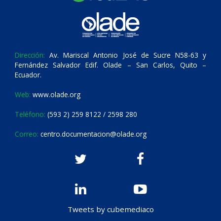
Dirección:
Av. Mariscal Antonio José de Sucre N58-63 y
Fernández Salvador Edif. Olade – San Carlos, Quito –
Ecuador.
Web:
www.olade.org
Teléfono:
(593 2) 259 8122 / 2598 280
Correo:
centro.documentacion@olade.org
Tweets by cubemediaco