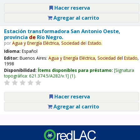
Hacer reserva
Agregar al carrito
Estación transformadora San Antonio Oeste,
provincia
de
Río Negro.
por
Agua
y
Energía
Eléctrica,
Sociedad
de
l
Estado
.
Idioma:
Español
Editor:
Buenos Aires:
Agua
y
Energía
Eléctrica,
Sociedad
de
l
Estado
,
1998
Disponibilidad:
Ítems disponibles para préstamo:
Signatura
topográfica:
621.374.5/A282/v.1
(1).
Hacer reserva
Agregar al carrito