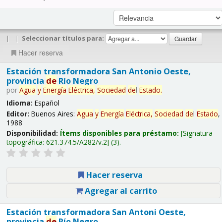
|
|
Seleccionar títulos para:
Hacer reserva
Estación transformadora San Antonio Oeste,
provincia
de
Río Negro
por
Agua
y
Energía
Eléctrica,
Sociedad
de
l
Estado
.
Idioma:
Español
Editor:
Buenos Aires:
Agua
y
Energía
Eléctrica,
Sociedad
de
l
Estado
,
1988
Disponibilidad:
Ítems disponibles para préstamo:
Signatura
topográfica:
621.374.5/A282/v.2
(3).
Hacer reserva
Agregar al carrito
Estación transformadora San Antoni Oeste,
provincia
de
Río Negro