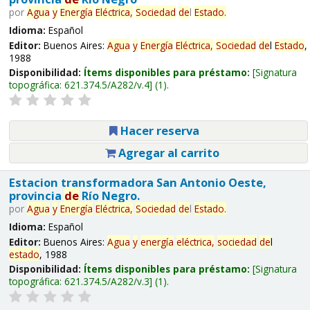
por
Agua
y
Energía
Eléctrica,
Sociedad
de
l
Estado
.
Idioma:
Español
Editor:
Buenos Aires:
Agua
y
Energía
Eléctrica,
Sociedad
de
l
Estado
,
1988
Disponibilidad:
Ítems disponibles para préstamo:
Signatura
topográfica:
621.374.5/A282/v.4
(1).
Hacer reserva
Agregar al carrito
Estacion transformadora San Antonio Oeste,
provincia
de
Río Negro.
por
Agua
y
Energía
Eléctrica,
Sociedad
de
l
Estado
.
Idioma:
Español
Editor:
Buenos Aires:
Agua
y
energía
eléctrica,
sociedad
de
l
estado
, 1988
Disponibilidad:
Ítems disponibles para préstamo:
Signatura
topográfica:
621.374.5/A282/v.3
(1).