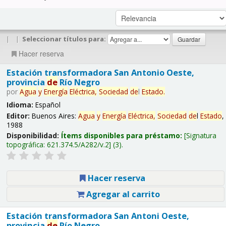
|
|
Seleccionar títulos para:
Hacer reserva
Estación transformadora San Antonio Oeste,
provincia
de
Río Negro
por
Agua
y
Energía
Eléctrica,
Sociedad
de
l
Estado
.
Idioma:
Español
Editor:
Buenos Aires:
Agua
y
Energía
Eléctrica,
Sociedad
de
l
Estado
,
1988
Disponibilidad:
Ítems disponibles para préstamo:
Signatura
topográfica:
621.374.5/A282/v.2
(3).
Hacer reserva
Agregar al carrito
Estación transformadora San Antoni Oeste,
provincia
de
Río Negro