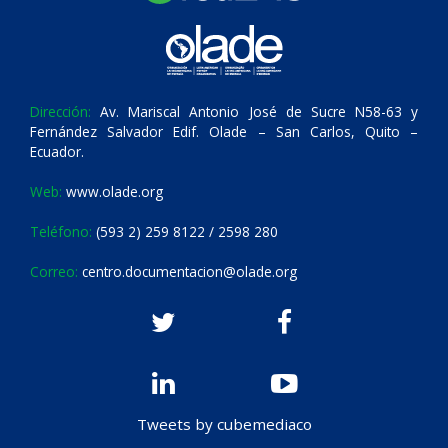
Dirección:
Av. Mariscal Antonio José de Sucre N58-63 y
Fernández Salvador Edif. Olade – San Carlos, Quito –
Ecuador.
Web:
www.olade.org
Teléfono:
(593 2) 259 8122 / 2598 280
Correo:
centro.documentacion@olade.org
Tweets by cubemediaco