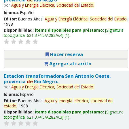
por
Agua
y
Energía
Eléctrica,
Sociedad
de
l
Estado
.
Idioma:
Español
Editor:
Buenos Aires:
Agua
y
Energía
Eléctrica,
Sociedad
de
l
Estado
,
1988
Disponibilidad:
Ítems disponibles para préstamo:
Signatura
topográfica:
621.374.5/A282/v.4
(1).
Hacer reserva
Agregar al carrito
Estacion transformadora San Antonio Oeste,
provincia
de
Río Negro.
por
Agua
y
Energía
Eléctrica,
Sociedad
de
l
Estado
.
Idioma:
Español
Editor:
Buenos Aires:
Agua
y
energía
eléctrica,
sociedad
de
l
estado
, 1988
Disponibilidad:
Ítems disponibles para préstamo:
Signatura
topográfica:
621.374.5/A282/v.3
(1).