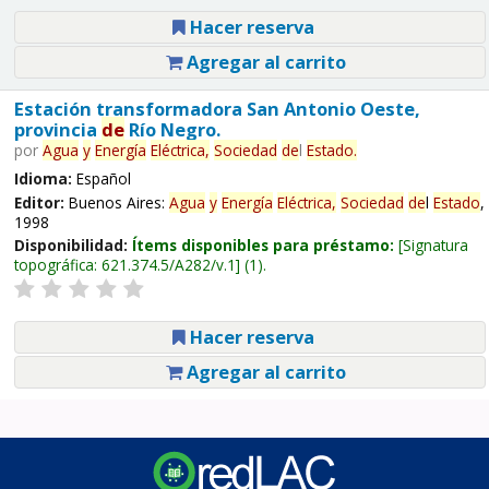
Hacer reserva
Agregar al carrito
Estación transformadora San Antonio Oeste,
provincia
de
Río Negro.
por
Agua
y
Energía
Eléctrica,
Sociedad
de
l
Estado
.
Idioma:
Español
Editor:
Buenos Aires:
Agua
y
Energía
Eléctrica,
Sociedad
de
l
Estado
,
1998
Disponibilidad:
Ítems disponibles para préstamo:
Signatura
topográfica:
621.374.5/A282/v.1
(1).
Hacer reserva
Agregar al carrito