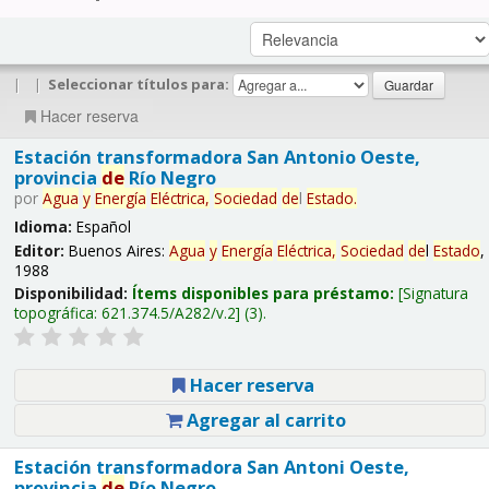
|
|
Seleccionar títulos para:
Hacer reserva
Estación transformadora San Antonio Oeste,
provincia
de
Río Negro
por
Agua
y
Energía
Eléctrica,
Sociedad
de
l
Estado
.
Idioma:
Español
Editor:
Buenos Aires:
Agua
y
Energía
Eléctrica,
Sociedad
de
l
Estado
,
1988
Disponibilidad:
Ítems disponibles para préstamo:
Signatura
topográfica:
621.374.5/A282/v.2
(3).
Hacer reserva
Agregar al carrito
Estación transformadora San Antoni Oeste,
provincia
de
Río Negro