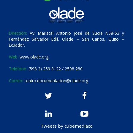
Dirección:
Av. Mariscal Antonio José de Sucre N58-63 y
Fernández Salvador Edif. Olade – San Carlos, Quito –
Ecuador.
Web:
www.olade.org
Teléfono:
(593 2) 259 8122 / 2598 280
Correo:
centro.documentacion@olade.org
Tweets by cubemediaco