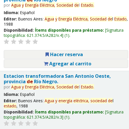
por
Agua
y
Energía
Eléctrica,
Sociedad
de
l
Estado
.
Idioma:
Español
Editor:
Buenos Aires:
Agua
y
Energía
Eléctrica,
Sociedad
de
l
Estado
,
1988
Disponibilidad:
Ítems disponibles para préstamo:
Signatura
topográfica:
621.374.5/A282/v.4
(1).
Hacer reserva
Agregar al carrito
Estacion transformadora San Antonio Oeste,
provincia
de
Río Negro.
por
Agua
y
Energía
Eléctrica,
Sociedad
de
l
Estado
.
Idioma:
Español
Editor:
Buenos Aires:
Agua
y
energía
eléctrica,
sociedad
de
l
estado
, 1988
Disponibilidad:
Ítems disponibles para préstamo:
Signatura
topográfica:
621.374.5/A282/v.3
(1).