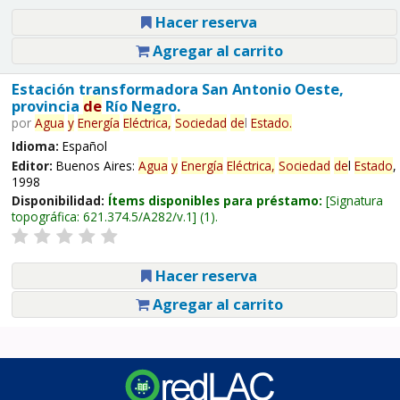
Hacer reserva
Agregar al carrito
Estación transformadora San Antonio Oeste,
provincia
de
Río Negro.
por
Agua
y
Energía
Eléctrica,
Sociedad
de
l
Estado
.
Idioma:
Español
Editor:
Buenos Aires:
Agua
y
Energía
Eléctrica,
Sociedad
de
l
Estado
,
1998
Disponibilidad:
Ítems disponibles para préstamo:
Signatura
topográfica:
621.374.5/A282/v.1
(1).
Hacer reserva
Agregar al carrito