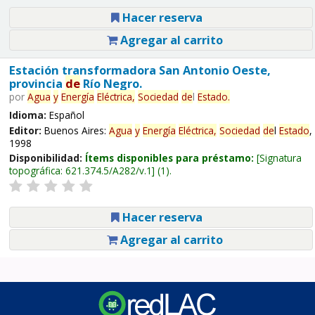
Hacer reserva
Agregar al carrito
Estación transformadora San Antonio Oeste,
provincia
de
Río Negro.
por
Agua
y
Energía
Eléctrica,
Sociedad
de
l
Estado
.
Idioma:
Español
Editor:
Buenos Aires:
Agua
y
Energía
Eléctrica,
Sociedad
de
l
Estado
,
1998
Disponibilidad:
Ítems disponibles para préstamo:
Signatura
topográfica:
621.374.5/A282/v.1
(1).
Hacer reserva
Agregar al carrito