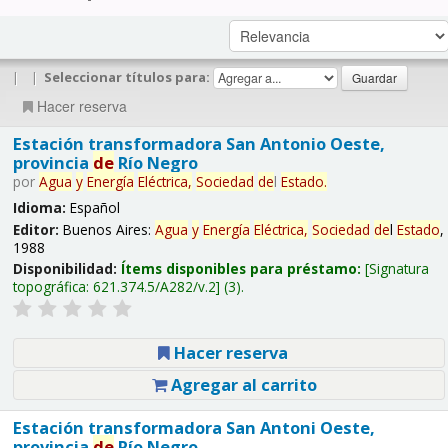
|
|
Seleccionar títulos para:
Hacer reserva
Estación transformadora San Antonio Oeste,
provincia
de
Río Negro
por
Agua
y
Energía
Eléctrica,
Sociedad
de
l
Estado
.
Idioma:
Español
Editor:
Buenos Aires:
Agua
y
Energía
Eléctrica,
Sociedad
de
l
Estado
,
1988
Disponibilidad:
Ítems disponibles para préstamo:
Signatura
topográfica:
621.374.5/A282/v.2
(3).
Hacer reserva
Agregar al carrito
Estación transformadora San Antoni Oeste,
provincia
de
Río Negro