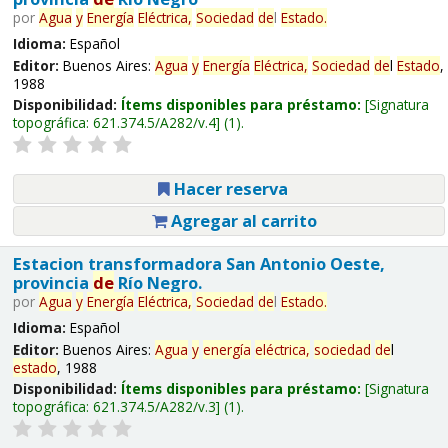
por
Agua
y
Energía
Eléctrica,
Sociedad
de
l
Estado
.
Idioma:
Español
Editor:
Buenos Aires:
Agua
y
Energía
Eléctrica,
Sociedad
de
l
Estado
,
1988
Disponibilidad:
Ítems disponibles para préstamo:
Signatura
topográfica:
621.374.5/A282/v.4
(1).
Hacer reserva
Agregar al carrito
Estacion transformadora San Antonio Oeste,
provincia
de
Río Negro.
por
Agua
y
Energía
Eléctrica,
Sociedad
de
l
Estado
.
Idioma:
Español
Editor:
Buenos Aires:
Agua
y
energía
eléctrica,
sociedad
de
l
estado
, 1988
Disponibilidad:
Ítems disponibles para préstamo:
Signatura
topográfica:
621.374.5/A282/v.3
(1).