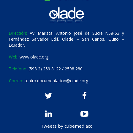
Dirección:
Av. Mariscal Antonio José de Sucre N58-63 y
Fernández Salvador Edif. Olade – San Carlos, Quito –
Ecuador.
Web:
www.olade.org
Teléfono:
(593 2) 259 8122 / 2598 280
Correo:
centro.documentacion@olade.org
Tweets by cubemediaco