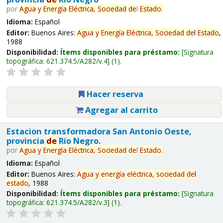
por
Agua
y
Energía
Eléctrica,
Sociedad
de
l
Estado
.
Idioma:
Español
Editor:
Buenos Aires:
Agua
y
Energía
Eléctrica,
Sociedad
de
l
Estado
,
1988
Disponibilidad:
Ítems disponibles para préstamo:
Signatura
topográfica:
621.374.5/A282/v.4
(1).
Hacer reserva
Agregar al carrito
Estacion transformadora San Antonio Oeste,
provincia
de
Río Negro.
por
Agua
y
Energía
Eléctrica,
Sociedad
de
l
Estado
.
Idioma:
Español
Editor:
Buenos Aires:
Agua
y
energía
eléctrica,
sociedad
de
l
estado
, 1988
Disponibilidad:
Ítems disponibles para préstamo:
Signatura
topográfica:
621.374.5/A282/v.3
(1).