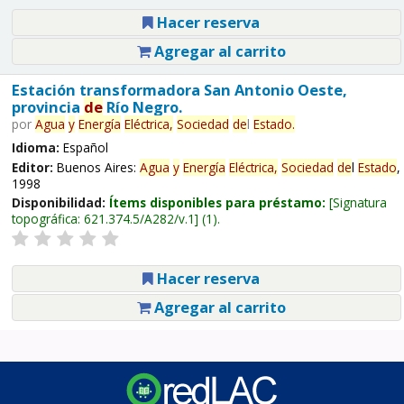
Hacer reserva
Agregar al carrito
Estación transformadora San Antonio Oeste,
provincia
de
Río Negro.
por
Agua
y
Energía
Eléctrica,
Sociedad
de
l
Estado
.
Idioma:
Español
Editor:
Buenos Aires:
Agua
y
Energía
Eléctrica,
Sociedad
de
l
Estado
,
1998
Disponibilidad:
Ítems disponibles para préstamo:
Signatura
topográfica:
621.374.5/A282/v.1
(1).
Hacer reserva
Agregar al carrito