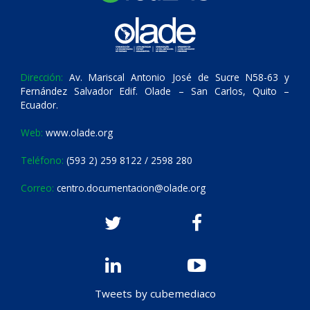
Dirección:
Av. Mariscal Antonio José de Sucre N58-63 y
Fernández Salvador Edif. Olade – San Carlos, Quito –
Ecuador.
Web:
www.olade.org
Teléfono:
(593 2) 259 8122 / 2598 280
Correo:
centro.documentacion@olade.org
Tweets by cubemediaco