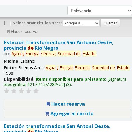
|
|
Seleccionar títulos para:
Hacer reserva
Estación transformadora San Antonio Oeste,
provincia
de
Río Negro
por
Agua
y
Energía
Eléctrica,
Sociedad
de
l
Estado
.
Idioma:
Español
Editor:
Buenos Aires:
Agua
y
Energía
Eléctrica,
Sociedad
de
l
Estado
,
1988
Disponibilidad:
Ítems disponibles para préstamo:
Signatura
topográfica:
621.374.5/A282/v.2
(3).
Hacer reserva
Agregar al carrito
Estación transformadora San Antoni Oeste,
provincia
de
Río Negro