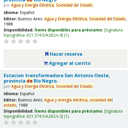
por
Agua
y
Energía
Eléctrica,
Sociedad
de
l
Estado
.
Idioma:
Español
Editor:
Buenos Aires:
Agua
y
Energía
Eléctrica,
Sociedad
de
l
Estado
,
1988
Disponibilidad:
Ítems disponibles para préstamo:
Signatura
topográfica:
621.374.5/A282/v.4
(1).
Hacer reserva
Agregar al carrito
Estacion transformadora San Antonio Oeste,
provincia
de
Río Negro.
por
Agua
y
Energía
Eléctrica,
Sociedad
de
l
Estado
.
Idioma:
Español
Editor:
Buenos Aires:
Agua
y
energía
eléctrica,
sociedad
de
l
estado
, 1988
Disponibilidad:
Ítems disponibles para préstamo:
Signatura
topográfica:
621.374.5/A282/v.3
(1).