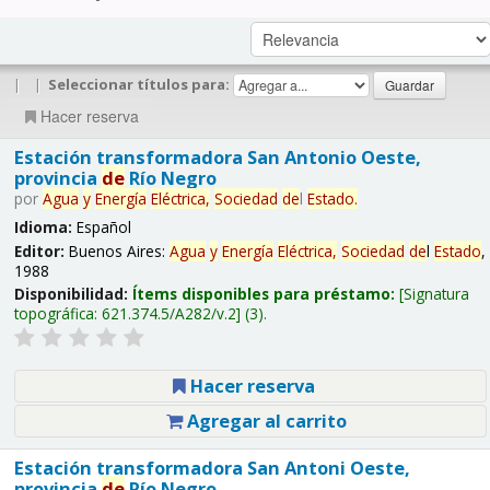
|
|
Seleccionar títulos para:
Hacer reserva
Estación transformadora San Antonio Oeste,
provincia
de
Río Negro
por
Agua
y
Energía
Eléctrica,
Sociedad
de
l
Estado
.
Idioma:
Español
Editor:
Buenos Aires:
Agua
y
Energía
Eléctrica,
Sociedad
de
l
Estado
,
1988
Disponibilidad:
Ítems disponibles para préstamo:
Signatura
topográfica:
621.374.5/A282/v.2
(3).
Hacer reserva
Agregar al carrito
Estación transformadora San Antoni Oeste,
provincia
de
Río Negro