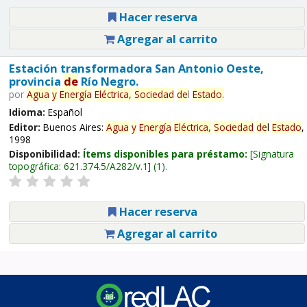
Hacer reserva
Agregar al carrito
Estación transformadora San Antonio Oeste,
provincia
de
Río Negro.
por
Agua
y
Energía
Eléctrica,
Sociedad
de
l
Estado
.
Idioma:
Español
Editor:
Buenos Aires:
Agua
y
Energía
Eléctrica,
Sociedad
de
l
Estado
,
1998
Disponibilidad:
Ítems disponibles para préstamo:
Signatura
topográfica:
621.374.5/A282/v.1
(1).
Hacer reserva
Agregar al carrito