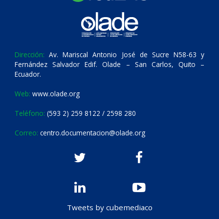
Dirección:
Av. Mariscal Antonio José de Sucre N58-63 y
Fernández Salvador Edif. Olade – San Carlos, Quito –
Ecuador.
Web:
www.olade.org
Teléfono:
(593 2) 259 8122 / 2598 280
Correo:
centro.documentacion@olade.org
Tweets by cubemediaco