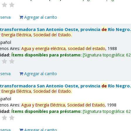
eserva
Agregar al carrito
 transformadora San Antonio Oeste, provincia
de
Río Negro
y
Energía
Eléctrica,
Sociedad
de
l
Estado
.
spañol
enos Aires:
Agua
y
energía
eléctrica,
sociedad
de
l
estado
, 1988
lidad:
Ítems disponibles para préstamo:
Signatura topográfica:
62
eserva
Agregar al carrito
 transformadora San Antonio Oeste, provincia
de
Río Negro
y
Energía
Eléctrica,
Sociedad
de
l
Estado
.
spañol
enos Aires:
Agua
y
Energía
Eléctrica,
Sociedad
de
l
Estado
, 1998
lidad:
Ítems disponibles para préstamo:
Signatura topográfica:
62
eserva
Agregar al carrito