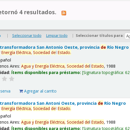
tornó 4 resultados.
|
Seleccionar todo
Limpiar todo
|
Seleccionar títulos para:
o
 transformadora San Antonio Oeste, provincia
de
Río Negro
y
Energía
Eléctrica,
Sociedad
de
l
Estado
.
spañol
enos Aires:
Agua
y
Energía
Eléctrica,
Sociedad
de
l
Estado
, 1988
lidad:
Ítems disponibles para préstamo:
Signatura topográfica:
62
eserva
Agregar al carrito
 transformadora San Antoni Oeste, provincia
de
Río Negro
y
Energía
Eléctrica,
Sociedad
de
l
Estado
.
spañol
enos Aires:
Agua
y
Energía
Eléctrica,
Sociedad
de
l
Estado
, 1988
lidad:
Ítems disponibles para préstamo:
Signatura topográfica:
62