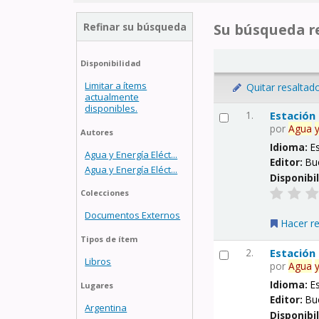
Refinar su búsqueda
Su búsqueda re
Disponibilidad
Limitar a ítems
Quitar resaltad
actualmente
disponibles.
1.
Estación
por
Agua
Autores
Idioma:
E
Agua y Energía Eléct...
Editor:
Bu
Agua y Energía Eléct...
Disponibi
Colecciones
Documentos Externos
Hacer r
Tipos de ítem
2.
Estación
Libros
por
Agua
Idioma:
E
Lugares
Editor:
Bu
Argentina
Disponibi