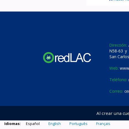
Dirección:
A
N58-63 y 
San Carlos
Web:
www.
Teléfono:
Correo:
ce
Al crear una cu
Idiomas:
Español
English
Português
Français