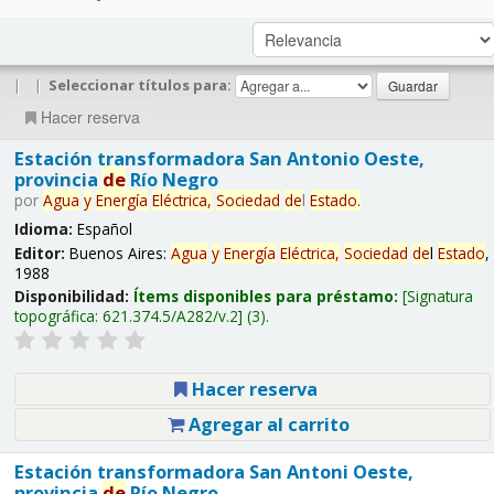
|
|
Seleccionar títulos para:
Hacer reserva
Estación transformadora San Antonio Oeste,
provincia
de
Río Negro
por
Agua
y
Energía
Eléctrica,
Sociedad
de
l
Estado
.
Idioma:
Español
Editor:
Buenos Aires:
Agua
y
Energía
Eléctrica,
Sociedad
de
l
Estado
,
1988
Disponibilidad:
Ítems disponibles para préstamo:
Signatura
topográfica:
621.374.5/A282/v.2
(3).
Hacer reserva
Agregar al carrito
Estación transformadora San Antoni Oeste,
provincia
de
Río Negro