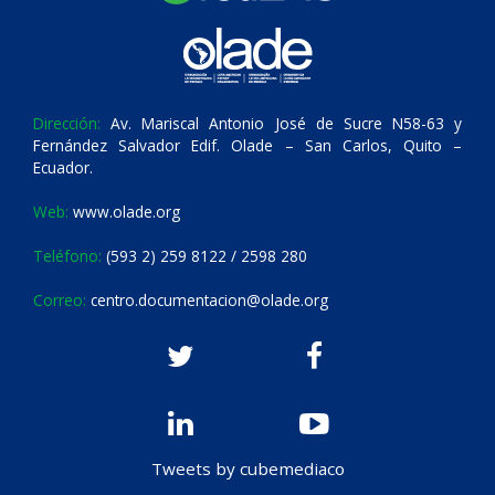
Dirección:
Av. Mariscal Antonio José de Sucre N58-63 y
Fernández Salvador Edif. Olade – San Carlos, Quito –
Ecuador.
Web:
www.olade.org
Teléfono:
(593 2) 259 8122 / 2598 280
Correo:
centro.documentacion@olade.org
Tweets by cubemediaco