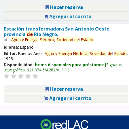
Hacer reserva
Agregar al carrito
Estación transformadora San Antonio Oeste,
provincia
de
Río Negro.
por
Agua
y
Energía
Eléctrica,
Sociedad
de
l
Estado
.
Idioma:
Español
Editor:
Buenos Aires:
Agua
y
Energía
Eléctrica,
Sociedad
de
l
Estado
,
1998
Disponibilidad:
Ítems disponibles para préstamo:
Signatura
topográfica:
621.374.5/A282/v.1
(1).
Hacer reserva
Agregar al carrito