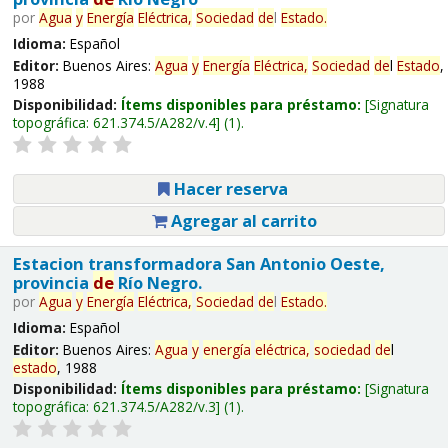
por
Agua
y
Energía
Eléctrica,
Sociedad
de
l
Estado
.
Idioma:
Español
Editor:
Buenos Aires:
Agua
y
Energía
Eléctrica,
Sociedad
de
l
Estado
,
1988
Disponibilidad:
Ítems disponibles para préstamo:
Signatura
topográfica:
621.374.5/A282/v.4
(1).
Hacer reserva
Agregar al carrito
Estacion transformadora San Antonio Oeste,
provincia
de
Río Negro.
por
Agua
y
Energía
Eléctrica,
Sociedad
de
l
Estado
.
Idioma:
Español
Editor:
Buenos Aires:
Agua
y
energía
eléctrica,
sociedad
de
l
estado
, 1988
Disponibilidad:
Ítems disponibles para préstamo:
Signatura
topográfica:
621.374.5/A282/v.3
(1).