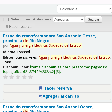
|
|
Seleccionar títulos para:
Hacer reserva
Estación transformadora San Antonio Oeste,
provincia
de
Río Negro
por
Agua
y
Energía
Eléctrica,
Sociedad
de
l
Estado
.
Idioma:
Español
Editor:
Buenos Aires:
Agua
y
Energía
Eléctrica,
Sociedad
de
l
Estado
,
1988
Disponibilidad:
Ítems disponibles para préstamo:
Signatura
topográfica:
621.374.5/A282/v.2
(3).
Hacer reserva
Agregar al carrito
Estación transformadora San Antoni Oeste,
provincia
de
Río Negro