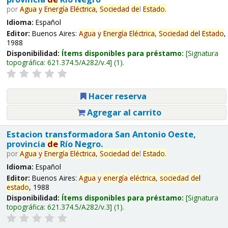
por
Agua
y
Energía
Eléctrica,
Sociedad
de
l
Estado
.
Idioma:
Español
Editor:
Buenos Aires:
Agua
y
Energía
Eléctrica,
Sociedad
de
l
Estado
,
1988
Disponibilidad:
Ítems disponibles para préstamo:
Signatura
topográfica:
621.374.5/A282/v.4
(1).
Hacer reserva
Agregar al carrito
Estacion transformadora San Antonio Oeste,
provincia
de
Río Negro.
por
Agua
y
Energía
Eléctrica,
Sociedad
de
l
Estado
.
Idioma:
Español
Editor:
Buenos Aires:
Agua
y
energía
eléctrica,
sociedad
de
l
estado
, 1988
Disponibilidad:
Ítems disponibles para préstamo:
Signatura
topográfica:
621.374.5/A282/v.3
(1).