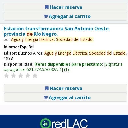
Hacer reserva
Agregar al carrito
Estación transformadora San Antonio Oeste,
provincia
de
Río Negro.
por
Agua
y
Energía
Eléctrica,
Sociedad
de
l
Estado
.
Idioma:
Español
Editor:
Buenos Aires:
Agua
y
Energía
Eléctrica,
Sociedad
de
l
Estado
,
1998
Disponibilidad:
Ítems disponibles para préstamo:
Signatura
topográfica:
621.374.5/A282/v.1
(1).
Hacer reserva
Agregar al carrito