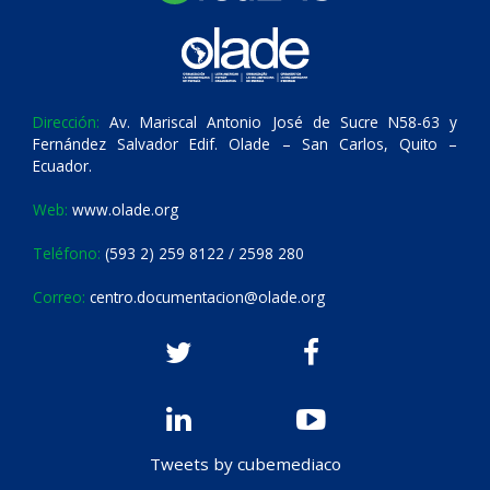
Dirección:
Av. Mariscal Antonio José de Sucre N58-63 y
Fernández Salvador Edif. Olade – San Carlos, Quito –
Ecuador.
Web:
www.olade.org
Teléfono:
(593 2) 259 8122 / 2598 280
Correo:
centro.documentacion@olade.org
Tweets by cubemediaco