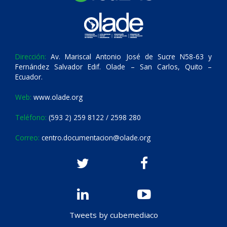
Dirección:
Av. Mariscal Antonio José de Sucre N58-63 y
Fernández Salvador Edif. Olade – San Carlos, Quito –
Ecuador.
Web:
www.olade.org
Teléfono:
(593 2) 259 8122 / 2598 280
Correo:
centro.documentacion@olade.org
Tweets by cubemediaco