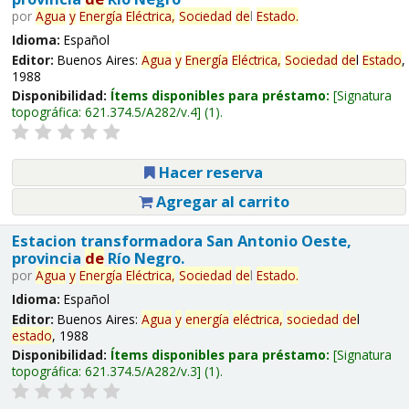
por
Agua
y
Energía
Eléctrica,
Sociedad
de
l
Estado
.
Idioma:
Español
Editor:
Buenos Aires:
Agua
y
Energía
Eléctrica,
Sociedad
de
l
Estado
,
1988
Disponibilidad:
Ítems disponibles para préstamo:
Signatura
topográfica:
621.374.5/A282/v.4
(1).
Hacer reserva
Agregar al carrito
Estacion transformadora San Antonio Oeste,
provincia
de
Río Negro.
por
Agua
y
Energía
Eléctrica,
Sociedad
de
l
Estado
.
Idioma:
Español
Editor:
Buenos Aires:
Agua
y
energía
eléctrica,
sociedad
de
l
estado
, 1988
Disponibilidad:
Ítems disponibles para préstamo:
Signatura
topográfica:
621.374.5/A282/v.3
(1).