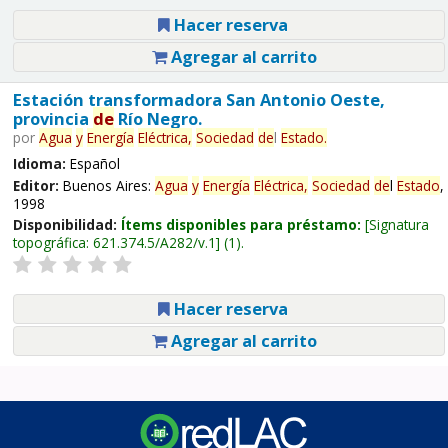
Hacer reserva
Agregar al carrito
Estación transformadora San Antonio Oeste,
provincia
de
Río Negro.
por
Agua
y
Energía
Eléctrica,
Sociedad
de
l
Estado
.
Idioma:
Español
Editor:
Buenos Aires:
Agua
y
Energía
Eléctrica,
Sociedad
de
l
Estado
,
1998
Disponibilidad:
Ítems disponibles para préstamo:
Signatura
topográfica:
621.374.5/A282/v.1
(1).
Hacer reserva
Agregar al carrito