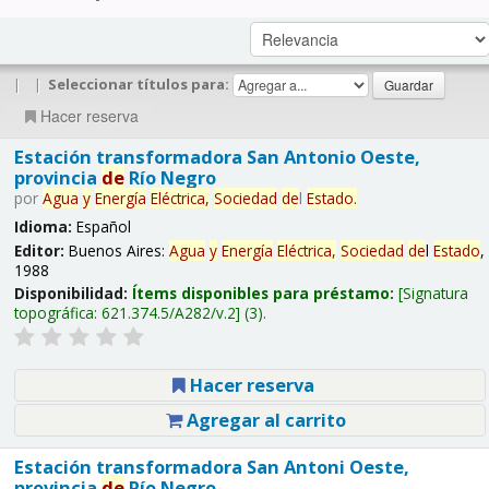
|
|
Seleccionar títulos para:
Hacer reserva
Estación transformadora San Antonio Oeste,
provincia
de
Río Negro
por
Agua
y
Energía
Eléctrica,
Sociedad
de
l
Estado
.
Idioma:
Español
Editor:
Buenos Aires:
Agua
y
Energía
Eléctrica,
Sociedad
de
l
Estado
,
1988
Disponibilidad:
Ítems disponibles para préstamo:
Signatura
topográfica:
621.374.5/A282/v.2
(3).
Hacer reserva
Agregar al carrito
Estación transformadora San Antoni Oeste,
provincia
de
Río Negro