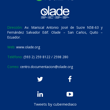
Dirección:
Av. Mariscal Antonio José de Sucre N58-63 y
Fernández Salvador Edif. Olade – San Carlos, Quito –
Ecuador.
Web:
www.olade.org
Teléfono:
(593 2) 259 8122 / 2598 280
Correo:
centro.documentacion@olade.org
Tweets by cubemediaco