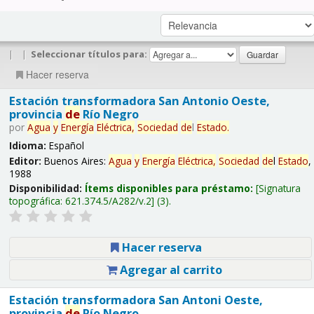
|
|
Seleccionar títulos para:
Hacer reserva
Estación transformadora San Antonio Oeste,
provincia
de
Río Negro
por
Agua
y
Energía
Eléctrica,
Sociedad
de
l
Estado
.
Idioma:
Español
Editor:
Buenos Aires:
Agua
y
Energía
Eléctrica,
Sociedad
de
l
Estado
,
1988
Disponibilidad:
Ítems disponibles para préstamo:
Signatura
topográfica:
621.374.5/A282/v.2
(3).
Hacer reserva
Agregar al carrito
Estación transformadora San Antoni Oeste,
provincia
de
Río Negro