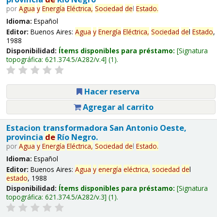
por
Agua
y
Energía
Eléctrica,
Sociedad
de
l
Estado
.
Idioma:
Español
Editor:
Buenos Aires:
Agua
y
Energía
Eléctrica,
Sociedad
de
l
Estado
,
1988
Disponibilidad:
Ítems disponibles para préstamo:
Signatura
topográfica:
621.374.5/A282/v.4
(1).
Hacer reserva
Agregar al carrito
Estacion transformadora San Antonio Oeste,
provincia
de
Río Negro.
por
Agua
y
Energía
Eléctrica,
Sociedad
de
l
Estado
.
Idioma:
Español
Editor:
Buenos Aires:
Agua
y
energía
eléctrica,
sociedad
de
l
estado
, 1988
Disponibilidad:
Ítems disponibles para préstamo:
Signatura
topográfica:
621.374.5/A282/v.3
(1).