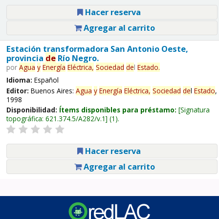
Hacer reserva
Agregar al carrito
Estación transformadora San Antonio Oeste,
provincia
de
Río Negro.
por
Agua
y
Energía
Eléctrica,
Sociedad
de
l
Estado
.
Idioma:
Español
Editor:
Buenos Aires:
Agua
y
Energía
Eléctrica,
Sociedad
de
l
Estado
,
1998
Disponibilidad:
Ítems disponibles para préstamo:
Signatura
topográfica:
621.374.5/A282/v.1
(1).
Hacer reserva
Agregar al carrito