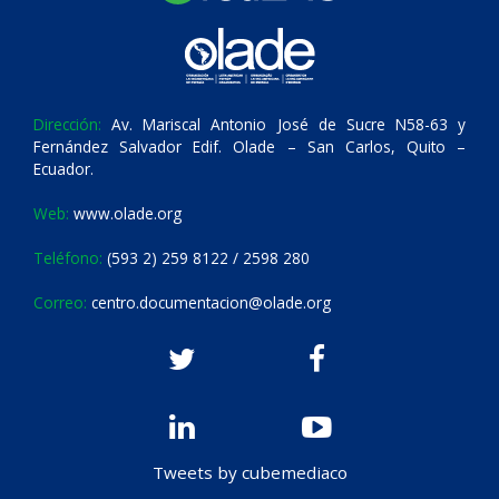
Dirección:
Av. Mariscal Antonio José de Sucre N58-63 y
Fernández Salvador Edif. Olade – San Carlos, Quito –
Ecuador.
Web:
www.olade.org
Teléfono:
(593 2) 259 8122 / 2598 280
Correo:
centro.documentacion@olade.org
Tweets by cubemediaco