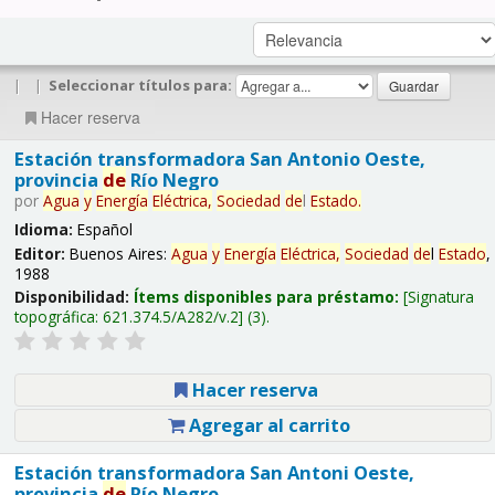
|
|
Seleccionar títulos para:
Hacer reserva
Estación transformadora San Antonio Oeste,
provincia
de
Río Negro
por
Agua
y
Energía
Eléctrica,
Sociedad
de
l
Estado
.
Idioma:
Español
Editor:
Buenos Aires:
Agua
y
Energía
Eléctrica,
Sociedad
de
l
Estado
,
1988
Disponibilidad:
Ítems disponibles para préstamo:
Signatura
topográfica:
621.374.5/A282/v.2
(3).
Hacer reserva
Agregar al carrito
Estación transformadora San Antoni Oeste,
provincia
de
Río Negro