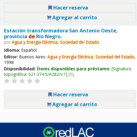
Hacer reserva
Agregar al carrito
Estación transformadora San Antonio Oeste,
provincia
de
Río Negro.
por
Agua
y
Energía
Eléctrica,
Sociedad
de
l
Estado
.
Idioma:
Español
Editor:
Buenos Aires:
Agua
y
Energía
Eléctrica,
Sociedad
de
l
Estado
,
1998
Disponibilidad:
Ítems disponibles para préstamo:
Signatura
topográfica:
621.374.5/A282/v.1
(1).
Hacer reserva
Agregar al carrito