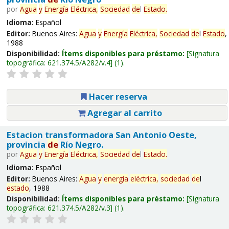
por
Agua
y
Energía
Eléctrica,
Sociedad
de
l
Estado
.
Idioma:
Español
Editor:
Buenos Aires:
Agua
y
Energía
Eléctrica,
Sociedad
de
l
Estado
,
1988
Disponibilidad:
Ítems disponibles para préstamo:
Signatura
topográfica:
621.374.5/A282/v.4
(1).
Hacer reserva
Agregar al carrito
Estacion transformadora San Antonio Oeste,
provincia
de
Río Negro.
por
Agua
y
Energía
Eléctrica,
Sociedad
de
l
Estado
.
Idioma:
Español
Editor:
Buenos Aires:
Agua
y
energía
eléctrica,
sociedad
de
l
estado
, 1988
Disponibilidad:
Ítems disponibles para préstamo:
Signatura
topográfica:
621.374.5/A282/v.3
(1).