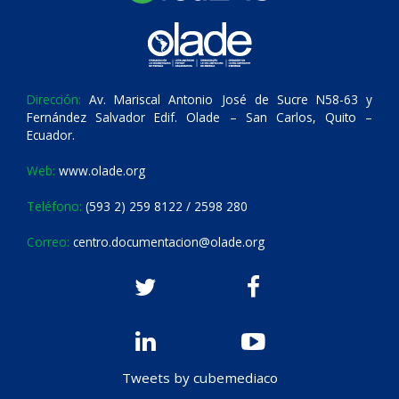
Dirección:
Av. Mariscal Antonio José de Sucre N58-63 y
Fernández Salvador Edif. Olade – San Carlos, Quito –
Ecuador.
Web:
www.olade.org
Teléfono:
(593 2) 259 8122 / 2598 280
Correo:
centro.documentacion@olade.org
Tweets by cubemediaco