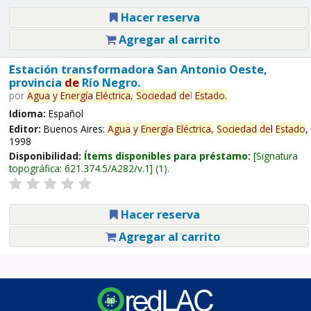
Hacer reserva
Agregar al carrito
Estación transformadora San Antonio Oeste,
provincia
de
Río Negro.
por
Agua
y
Energía
Eléctrica,
Sociedad
de
l
Estado
.
Idioma:
Español
Editor:
Buenos Aires:
Agua
y
Energía
Eléctrica,
Sociedad
de
l
Estado
,
1998
Disponibilidad:
Ítems disponibles para préstamo:
Signatura
topográfica:
621.374.5/A282/v.1
(1).
Hacer reserva
Agregar al carrito