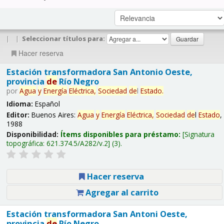
|
|
Seleccionar títulos para:
Hacer reserva
Estación transformadora San Antonio Oeste,
provincia
de
Río Negro
por
Agua
y
Energía
Eléctrica,
Sociedad
de
l
Estado
.
Idioma:
Español
Editor:
Buenos Aires:
Agua
y
Energía
Eléctrica,
Sociedad
de
l
Estado
,
1988
Disponibilidad:
Ítems disponibles para préstamo:
Signatura
topográfica:
621.374.5/A282/v.2
(3).
Hacer reserva
Agregar al carrito
Estación transformadora San Antoni Oeste,
provincia
de
Río Negro