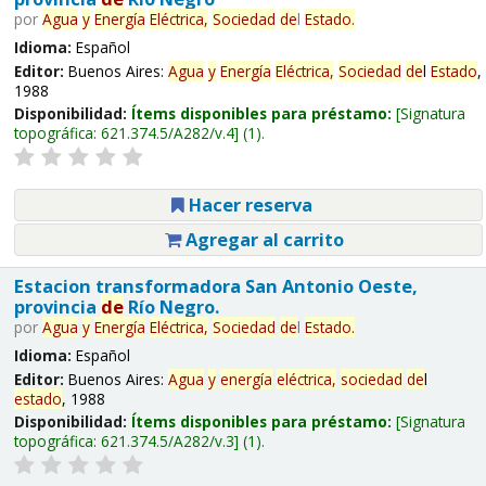
por
Agua
y
Energía
Eléctrica,
Sociedad
de
l
Estado
.
Idioma:
Español
Editor:
Buenos Aires:
Agua
y
Energía
Eléctrica,
Sociedad
de
l
Estado
,
1988
Disponibilidad:
Ítems disponibles para préstamo:
Signatura
topográfica:
621.374.5/A282/v.4
(1).
Hacer reserva
Agregar al carrito
Estacion transformadora San Antonio Oeste,
provincia
de
Río Negro.
por
Agua
y
Energía
Eléctrica,
Sociedad
de
l
Estado
.
Idioma:
Español
Editor:
Buenos Aires:
Agua
y
energía
eléctrica,
sociedad
de
l
estado
, 1988
Disponibilidad:
Ítems disponibles para préstamo:
Signatura
topográfica:
621.374.5/A282/v.3
(1).