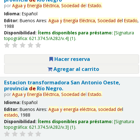
por
Agua
y
Energía
Eléctrica,
Sociedad
de
l
Estado
.
Idioma:
Español
Editor:
Buenos Aires:
Agua
y
Energía
Eléctrica,
Sociedad
de
l
Estado
,
1988
Disponibilidad:
Ítems disponibles para préstamo:
Signatura
topográfica:
621.374.5/A282/v.4
(1).
Hacer reserva
Agregar al carrito
Estacion transformadora San Antonio Oeste,
provincia
de
Río Negro.
por
Agua
y
Energía
Eléctrica,
Sociedad
de
l
Estado
.
Idioma:
Español
Editor:
Buenos Aires:
Agua
y
energía
eléctrica,
sociedad
de
l
estado
, 1988
Disponibilidad:
Ítems disponibles para préstamo:
Signatura
topográfica:
621.374.5/A282/v.3
(1).