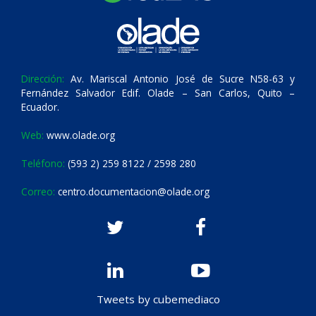
Dirección:
Av. Mariscal Antonio José de Sucre N58-63 y
Fernández Salvador Edif. Olade – San Carlos, Quito –
Ecuador.
Web:
www.olade.org
Teléfono:
(593 2) 259 8122 / 2598 280
Correo:
centro.documentacion@olade.org
Tweets by cubemediaco