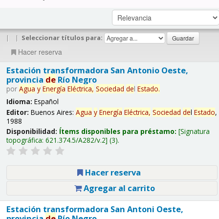
|
|
Seleccionar títulos para:
Hacer reserva
Estación transformadora San Antonio Oeste,
provincia
de
Río Negro
por
Agua
y
Energía
Eléctrica,
Sociedad
de
l
Estado
.
Idioma:
Español
Editor:
Buenos Aires:
Agua
y
Energía
Eléctrica,
Sociedad
de
l
Estado
,
1988
Disponibilidad:
Ítems disponibles para préstamo:
Signatura
topográfica:
621.374.5/A282/v.2
(3).
Hacer reserva
Agregar al carrito
Estación transformadora San Antoni Oeste,
provincia
de
Río Negro