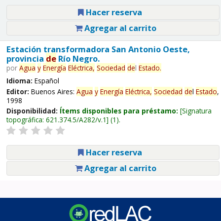
Hacer reserva
Agregar al carrito
Estación transformadora San Antonio Oeste,
provincia
de
Río Negro.
por
Agua
y
Energía
Eléctrica,
Sociedad
de
l
Estado
.
Idioma:
Español
Editor:
Buenos Aires:
Agua
y
Energía
Eléctrica,
Sociedad
de
l
Estado
,
1998
Disponibilidad:
Ítems disponibles para préstamo:
Signatura
topográfica:
621.374.5/A282/v.1
(1).
Hacer reserva
Agregar al carrito