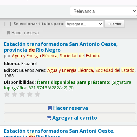
|
|
Seleccionar títulos para:
Hacer reserva
Estación transformadora San Antonio Oeste,
provincia
de
Río Negro
por
Agua
y
Energía
Eléctrica,
Sociedad
de
l
Estado
.
Idioma:
Español
Editor:
Buenos Aires:
Agua
y
Energía
Eléctrica,
Sociedad
de
l
Estado
,
1988
Disponibilidad:
Ítems disponibles para préstamo:
Signatura
topográfica:
621.374.5/A282/v.2
(3).
Hacer reserva
Agregar al carrito
Estación transformadora San Antoni Oeste,
provincia
de
Río Negro