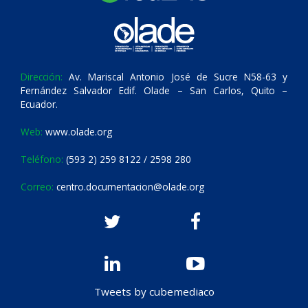
Dirección:
Av. Mariscal Antonio José de Sucre N58-63 y
Fernández Salvador Edif. Olade – San Carlos, Quito –
Ecuador.
Web:
www.olade.org
Teléfono:
(593 2) 259 8122 / 2598 280
Correo:
centro.documentacion@olade.org
Tweets by cubemediaco