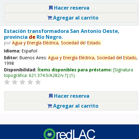
Hacer reserva
Agregar al carrito
Estación transformadora San Antonio Oeste,
provincia
de
Río Negro.
por
Agua
y
Energía
Eléctrica,
Sociedad
de
l
Estado
.
Idioma:
Español
Editor:
Buenos Aires:
Agua
y
Energía
Eléctrica,
Sociedad
de
l
Estado
,
1998
Disponibilidad:
Ítems disponibles para préstamo:
Signatura
topográfica:
621.374.5/A282/v.1
(1).
Hacer reserva
Agregar al carrito