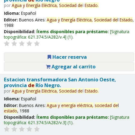
por
Agua
y
Energía
Eléctrica,
Sociedad
de
l
Estado
.
Idioma:
Español
Editor:
Buenos Aires:
Agua
y
Energía
Eléctrica,
Sociedad
de
l
Estado
,
1988
Disponibilidad:
Ítems disponibles para préstamo:
Signatura
topográfica:
621.374.5/A282/v.4
(1).
Hacer reserva
Agregar al carrito
Estacion transformadora San Antonio Oeste,
provincia
de
Río Negro.
por
Agua
y
Energía
Eléctrica,
Sociedad
de
l
Estado
.
Idioma:
Español
Editor:
Buenos Aires:
Agua
y
energía
eléctrica,
sociedad
de
l
estado
, 1988
Disponibilidad:
Ítems disponibles para préstamo:
Signatura
topográfica:
621.374.5/A282/v.3
(1).