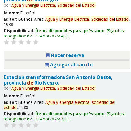
por
Agua
y
Energía
Eléctrica,
Sociedad
de
l
Estado
.
Idioma:
Español
Editor:
Buenos Aires:
Agua
y
Energía
Eléctrica,
Sociedad
de
l
Estado
,
1988
Disponibilidad:
Ítems disponibles para préstamo:
Signatura
topográfica:
621.374.5/A282/v.4
(1).
Hacer reserva
Agregar al carrito
Estacion transformadora San Antonio Oeste,
provincia
de
Río Negro.
por
Agua
y
Energía
Eléctrica,
Sociedad
de
l
Estado
.
Idioma:
Español
Editor:
Buenos Aires:
Agua
y
energía
eléctrica,
sociedad
de
l
estado
, 1988
Disponibilidad:
Ítems disponibles para préstamo:
Signatura
topográfica:
621.374.5/A282/v.3
(1).