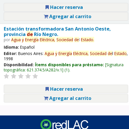
Hacer reserva
Agregar al carrito
Estación transformadora San Antonio Oeste,
provincia
de
Río Negro.
por
Agua
y
Energía
Eléctrica,
Sociedad
de
l
Estado
.
Idioma:
Español
Editor:
Buenos Aires:
Agua
y
Energía
Eléctrica,
Sociedad
de
l
Estado
,
1998
Disponibilidad:
Ítems disponibles para préstamo:
Signatura
topográfica:
621.374.5/A282/v.1
(1).
Hacer reserva
Agregar al carrito