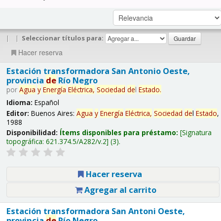
|
|
Seleccionar títulos para:
Hacer reserva
Estación transformadora San Antonio Oeste,
provincia
de
Río Negro
por
Agua
y
Energía
Eléctrica,
Sociedad
de
l
Estado
.
Idioma:
Español
Editor:
Buenos Aires:
Agua
y
Energía
Eléctrica,
Sociedad
de
l
Estado
,
1988
Disponibilidad:
Ítems disponibles para préstamo:
Signatura
topográfica:
621.374.5/A282/v.2
(3).
Hacer reserva
Agregar al carrito
Estación transformadora San Antoni Oeste,
provincia
de
Río Negro