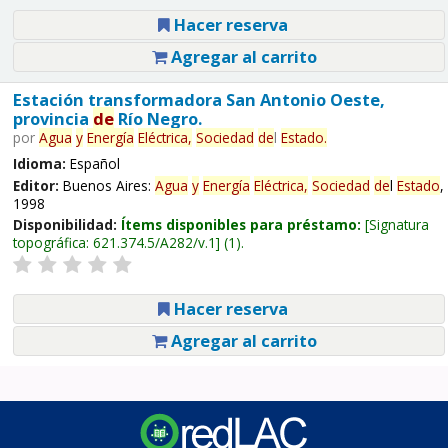
Hacer reserva
Agregar al carrito
Estación transformadora San Antonio Oeste,
provincia
de
Río Negro.
por
Agua
y
Energía
Eléctrica,
Sociedad
de
l
Estado
.
Idioma:
Español
Editor:
Buenos Aires:
Agua
y
Energía
Eléctrica,
Sociedad
de
l
Estado
,
1998
Disponibilidad:
Ítems disponibles para préstamo:
Signatura
topográfica:
621.374.5/A282/v.1
(1).
Hacer reserva
Agregar al carrito