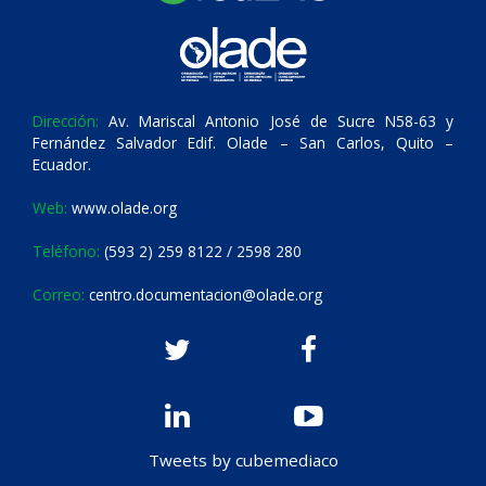
Dirección:
Av. Mariscal Antonio José de Sucre N58-63 y
Fernández Salvador Edif. Olade – San Carlos, Quito –
Ecuador.
Web:
www.olade.org
Teléfono:
(593 2) 259 8122 / 2598 280
Correo:
centro.documentacion@olade.org
Tweets by cubemediaco