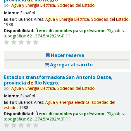
por
Agua
y
Energía
Eléctrica,
Sociedad
de
l
Estado
.
Idioma:
Español
Editor:
Buenos Aires:
Agua
y
Energía
Eléctrica,
Sociedad
de
l
Estado
,
1988
Disponibilidad:
Ítems disponibles para préstamo:
Signatura
topográfica:
621.374.5/A282/v.4
(1).
Hacer reserva
Agregar al carrito
Estacion transformadora San Antonio Oeste,
provincia
de
Río Negro.
por
Agua
y
Energía
Eléctrica,
Sociedad
de
l
Estado
.
Idioma:
Español
Editor:
Buenos Aires:
Agua
y
energía
eléctrica,
sociedad
de
l
estado
, 1988
Disponibilidad:
Ítems disponibles para préstamo:
Signatura
topográfica:
621.374.5/A282/v.3
(1).