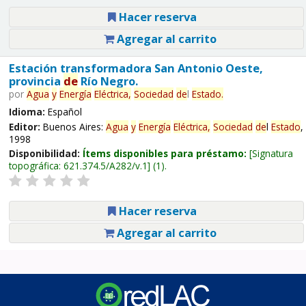
Hacer reserva
Agregar al carrito
Estación transformadora San Antonio Oeste,
provincia
de
Río Negro.
por
Agua
y
Energía
Eléctrica,
Sociedad
de
l
Estado
.
Idioma:
Español
Editor:
Buenos Aires:
Agua
y
Energía
Eléctrica,
Sociedad
de
l
Estado
,
1998
Disponibilidad:
Ítems disponibles para préstamo:
Signatura
topográfica:
621.374.5/A282/v.1
(1).
Hacer reserva
Agregar al carrito