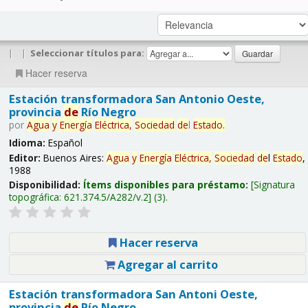
|
|
Seleccionar títulos para:
Hacer reserva
Estación transformadora San Antonio Oeste,
provincia
de
Río Negro
por
Agua
y
Energía
Eléctrica,
Sociedad
de
l
Estado
.
Idioma:
Español
Editor:
Buenos Aires:
Agua
y
Energía
Eléctrica,
Sociedad
de
l
Estado
,
1988
Disponibilidad:
Ítems disponibles para préstamo:
Signatura
topográfica:
621.374.5/A282/v.2
(3).
Hacer reserva
Agregar al carrito
Estación transformadora San Antoni Oeste,
provincia
de
Río Negro