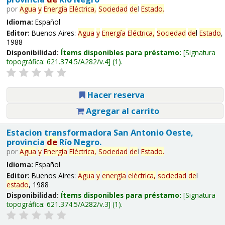
por
Agua
y
Energía
Eléctrica,
Sociedad
de
l
Estado
.
Idioma:
Español
Editor:
Buenos Aires:
Agua
y
Energía
Eléctrica,
Sociedad
de
l
Estado
,
1988
Disponibilidad:
Ítems disponibles para préstamo:
Signatura
topográfica:
621.374.5/A282/v.4
(1).
Hacer reserva
Agregar al carrito
Estacion transformadora San Antonio Oeste,
provincia
de
Río Negro.
por
Agua
y
Energía
Eléctrica,
Sociedad
de
l
Estado
.
Idioma:
Español
Editor:
Buenos Aires:
Agua
y
energía
eléctrica,
sociedad
de
l
estado
, 1988
Disponibilidad:
Ítems disponibles para préstamo:
Signatura
topográfica:
621.374.5/A282/v.3
(1).