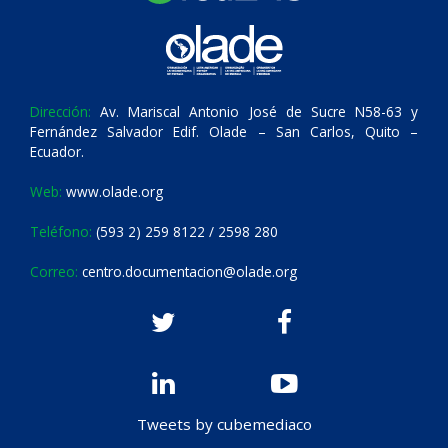
Dirección:
Av. Mariscal Antonio José de Sucre N58-63 y
Fernández Salvador Edif. Olade – San Carlos, Quito –
Ecuador.
Web:
www.olade.org
Teléfono:
(593 2) 259 8122 / 2598 280
Correo:
centro.documentacion@olade.org
Tweets by cubemediaco