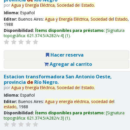
por
Agua
y
Energía
Eléctrica,
Sociedad
de
l
Estado
.
Idioma:
Español
Editor:
Buenos Aires:
Agua
y
Energía
Eléctrica,
Sociedad
de
l
Estado
,
1988
Disponibilidad:
Ítems disponibles para préstamo:
Signatura
topográfica:
621.374.5/A282/v.4
(1).
Hacer reserva
Agregar al carrito
Estacion transformadora San Antonio Oeste,
provincia
de
Río Negro.
por
Agua
y
Energía
Eléctrica,
Sociedad
de
l
Estado
.
Idioma:
Español
Editor:
Buenos Aires:
Agua
y
energía
eléctrica,
sociedad
de
l
estado
, 1988
Disponibilidad:
Ítems disponibles para préstamo:
Signatura
topográfica:
621.374.5/A282/v.3
(1).