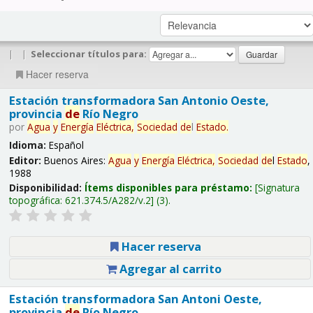
|
|
Seleccionar títulos para:
Hacer reserva
Estación transformadora San Antonio Oeste,
provincia
de
Río Negro
por
Agua
y
Energía
Eléctrica,
Sociedad
de
l
Estado
.
Idioma:
Español
Editor:
Buenos Aires:
Agua
y
Energía
Eléctrica,
Sociedad
de
l
Estado
,
1988
Disponibilidad:
Ítems disponibles para préstamo:
Signatura
topográfica:
621.374.5/A282/v.2
(3).
Hacer reserva
Agregar al carrito
Estación transformadora San Antoni Oeste,
provincia
de
Río Negro