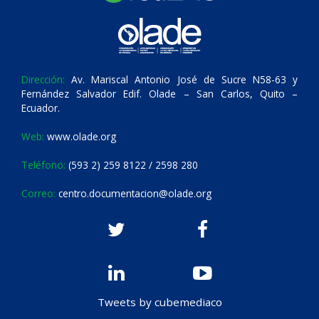
Dirección:
Av. Mariscal Antonio José de Sucre N58-63 y
Fernández Salvador Edif. Olade – San Carlos, Quito –
Ecuador.
Web:
www.olade.org
Teléfono:
(593 2) 259 8122 / 2598 280
Correo:
centro.documentacion@olade.org
Tweets by cubemediaco