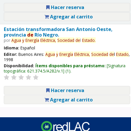
Hacer reserva
Agregar al carrito
Estación transformadora San Antonio Oeste,
provincia
de
Río Negro.
por
Agua
y
Energía
Eléctrica,
Sociedad
de
l
Estado
.
Idioma:
Español
Editor:
Buenos Aires:
Agua
y
Energía
Eléctrica,
Sociedad
de
l
Estado
,
1998
Disponibilidad:
Ítems disponibles para préstamo:
Signatura
topográfica:
621.374.5/A282/v.1
(1).
Hacer reserva
Agregar al carrito