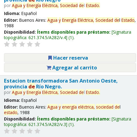
por
Agua
y
Energía
Eléctrica,
Sociedad
de
l
Estado
.
Idioma:
Español
Editor:
Buenos Aires:
Agua
y
Energía
Eléctrica,
Sociedad
de
l
Estado
,
1988
Disponibilidad:
Ítems disponibles para préstamo:
Signatura
topográfica:
621.374.5/A282/v.4
(1).
Hacer reserva
Agregar al carrito
Estacion transformadora San Antonio Oeste,
provincia
de
Río Negro.
por
Agua
y
Energía
Eléctrica,
Sociedad
de
l
Estado
.
Idioma:
Español
Editor:
Buenos Aires:
Agua
y
energía
eléctrica,
sociedad
de
l
estado
, 1988
Disponibilidad:
Ítems disponibles para préstamo:
Signatura
topográfica:
621.374.5/A282/v.3
(1).