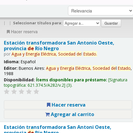
|
|
Seleccionar títulos para:
Hacer reserva
Estación transformadora San Antonio Oeste,
provincia
de
Río Negro
por
Agua
y
Energía
Eléctrica,
Sociedad
de
l
Estado
.
Idioma:
Español
Editor:
Buenos Aires:
Agua
y
Energía
Eléctrica,
Sociedad
de
l
Estado
,
1988
Disponibilidad:
Ítems disponibles para préstamo:
Signatura
topográfica:
621.374.5/A282/v.2
(3).
Hacer reserva
Agregar al carrito
Estación transformadora San Antoni Oeste,
provincia
de
Río Negro