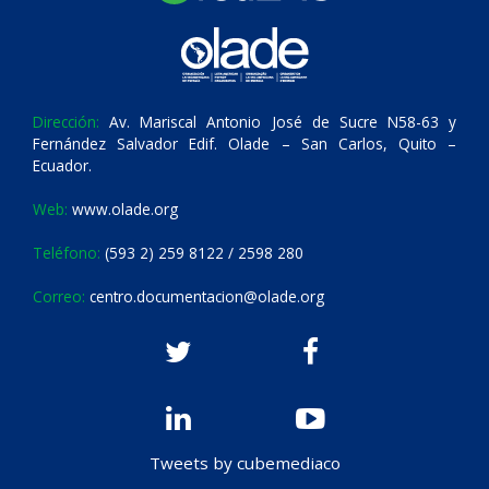
Dirección:
Av. Mariscal Antonio José de Sucre N58-63 y
Fernández Salvador Edif. Olade – San Carlos, Quito –
Ecuador.
Web:
www.olade.org
Teléfono:
(593 2) 259 8122 / 2598 280
Correo:
centro.documentacion@olade.org
Tweets by cubemediaco