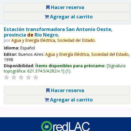
Hacer reserva
Agregar al carrito
Estación transformadora San Antonio Oeste,
provincia
de
Río Negro.
por
Agua
y
Energía
Eléctrica,
Sociedad
de
l
Estado
.
Idioma:
Español
Editor:
Buenos Aires:
Agua
y
Energía
Eléctrica,
Sociedad
de
l
Estado
,
1998
Disponibilidad:
Ítems disponibles para préstamo:
Signatura
topográfica:
621.374.5/A282/v.1
(1).
Hacer reserva
Agregar al carrito