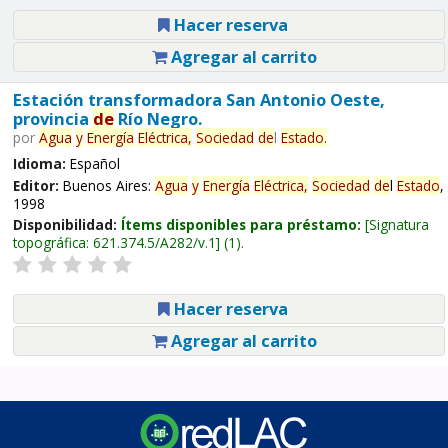
Hacer reserva
Agregar al carrito
Estación transformadora San Antonio Oeste,
provincia
de
Río Negro.
por
Agua
y
Energía
Eléctrica,
Sociedad
de
l
Estado
.
Idioma:
Español
Editor:
Buenos Aires:
Agua
y
Energía
Eléctrica,
Sociedad
de
l
Estado
,
1998
Disponibilidad:
Ítems disponibles para préstamo:
Signatura
topográfica:
621.374.5/A282/v.1
(1).
Hacer reserva
Agregar al carrito