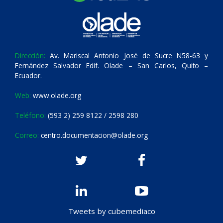
Dirección:
Av. Mariscal Antonio José de Sucre N58-63 y
Fernández Salvador Edif. Olade – San Carlos, Quito –
Ecuador.
Web:
www.olade.org
Teléfono:
(593 2) 259 8122 / 2598 280
Correo:
centro.documentacion@olade.org
Tweets by cubemediaco