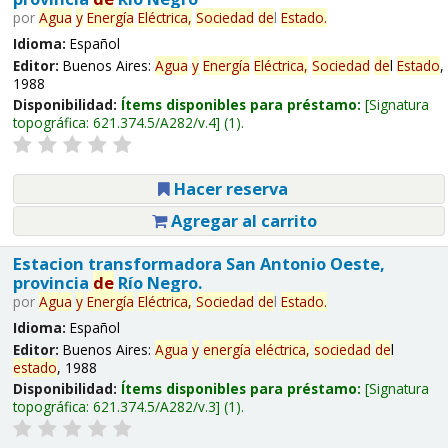
por
Agua
y
Energía
Eléctrica,
Sociedad
de
l
Estado
.
Idioma:
Español
Editor:
Buenos Aires:
Agua
y
Energía
Eléctrica,
Sociedad
de
l
Estado
,
1988
Disponibilidad:
Ítems disponibles para préstamo:
Signatura
topográfica:
621.374.5/A282/v.4
(1).
Hacer reserva
Agregar al carrito
Estacion transformadora San Antonio Oeste,
provincia
de
Río Negro.
por
Agua
y
Energía
Eléctrica,
Sociedad
de
l
Estado
.
Idioma:
Español
Editor:
Buenos Aires:
Agua
y
energía
eléctrica,
sociedad
de
l
estado
, 1988
Disponibilidad:
Ítems disponibles para préstamo:
Signatura
topográfica:
621.374.5/A282/v.3
(1).