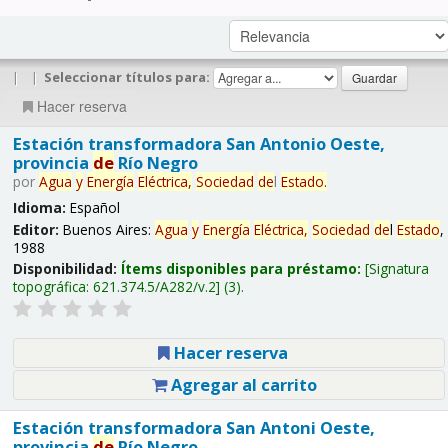
|
|
Seleccionar títulos para:
Hacer reserva
Estación transformadora San Antonio Oeste,
provincia
de
Río Negro
por
Agua
y
Energía
Eléctrica,
Sociedad
de
l
Estado
.
Idioma:
Español
Editor:
Buenos Aires:
Agua
y
Energía
Eléctrica,
Sociedad
de
l
Estado
,
1988
Disponibilidad:
Ítems disponibles para préstamo:
Signatura
topográfica:
621.374.5/A282/v.2
(3).
Hacer reserva
Agregar al carrito
Estación transformadora San Antoni Oeste,
provincia
de
Río Negro