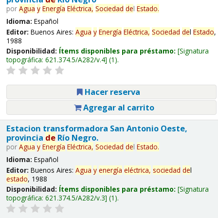
por
Agua
y
Energía
Eléctrica,
Sociedad
de
l
Estado
.
Idioma:
Español
Editor:
Buenos Aires:
Agua
y
Energía
Eléctrica,
Sociedad
de
l
Estado
,
1988
Disponibilidad:
Ítems disponibles para préstamo:
Signatura
topográfica:
621.374.5/A282/v.4
(1).
Hacer reserva
Agregar al carrito
Estacion transformadora San Antonio Oeste,
provincia
de
Río Negro.
por
Agua
y
Energía
Eléctrica,
Sociedad
de
l
Estado
.
Idioma:
Español
Editor:
Buenos Aires:
Agua
y
energía
eléctrica,
sociedad
de
l
estado
, 1988
Disponibilidad:
Ítems disponibles para préstamo:
Signatura
topográfica:
621.374.5/A282/v.3
(1).