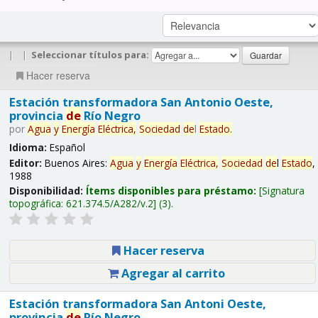
|
|
Seleccionar títulos para:
Hacer reserva
Estación transformadora San Antonio Oeste,
provincia
de
Río Negro
por
Agua
y
Energía
Eléctrica,
Sociedad
de
l
Estado
.
Idioma:
Español
Editor:
Buenos Aires:
Agua
y
Energía
Eléctrica,
Sociedad
de
l
Estado
,
1988
Disponibilidad:
Ítems disponibles para préstamo:
Signatura
topográfica:
621.374.5/A282/v.2
(3).
Hacer reserva
Agregar al carrito
Estación transformadora San Antoni Oeste,
provincia
de
Río Negro