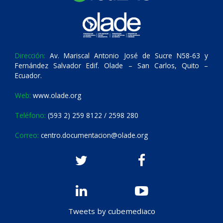
Dirección:
Av. Mariscal Antonio José de Sucre N58-63 y
Fernández Salvador Edif. Olade – San Carlos, Quito –
Ecuador.
Web:
www.olade.org
Teléfono:
(593 2) 259 8122 / 2598 280
Correo:
centro.documentacion@olade.org
Tweets by cubemediaco