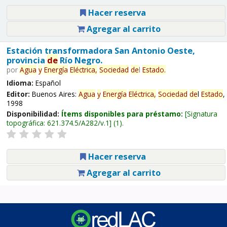
Hacer reserva
Agregar al carrito
Estación transformadora San Antonio Oeste,
provincia
de
Río Negro.
por
Agua
y
Energía
Eléctrica,
Sociedad
de
l
Estado
.
Idioma:
Español
Editor:
Buenos Aires:
Agua
y
Energía
Eléctrica,
Sociedad
de
l
Estado
,
1998
Disponibilidad:
Ítems disponibles para préstamo:
Signatura
topográfica:
621.374.5/A282/v.1
(1).
Hacer reserva
Agregar al carrito