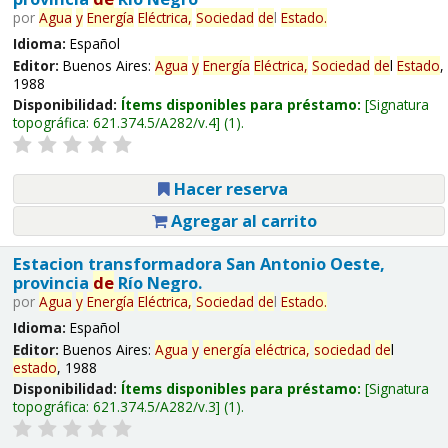
por
Agua
y
Energía
Eléctrica,
Sociedad
de
l
Estado
.
Idioma:
Español
Editor:
Buenos Aires:
Agua
y
Energía
Eléctrica,
Sociedad
de
l
Estado
,
1988
Disponibilidad:
Ítems disponibles para préstamo:
Signatura
topográfica:
621.374.5/A282/v.4
(1).
Hacer reserva
Agregar al carrito
Estacion transformadora San Antonio Oeste,
provincia
de
Río Negro.
por
Agua
y
Energía
Eléctrica,
Sociedad
de
l
Estado
.
Idioma:
Español
Editor:
Buenos Aires:
Agua
y
energía
eléctrica,
sociedad
de
l
estado
, 1988
Disponibilidad:
Ítems disponibles para préstamo:
Signatura
topográfica:
621.374.5/A282/v.3
(1).