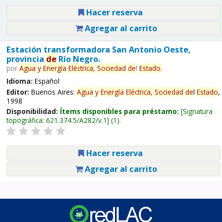
Hacer reserva
Agregar al carrito
Estación transformadora San Antonio Oeste,
provincia
de
Río Negro.
por
Agua
y
Energía
Eléctrica,
Sociedad
de
l
Estado
.
Idioma:
Español
Editor:
Buenos Aires:
Agua
y
Energía
Eléctrica,
Sociedad
de
l
Estado
,
1998
Disponibilidad:
Ítems disponibles para préstamo:
Signatura
topográfica:
621.374.5/A282/v.1
(1).
Hacer reserva
Agregar al carrito