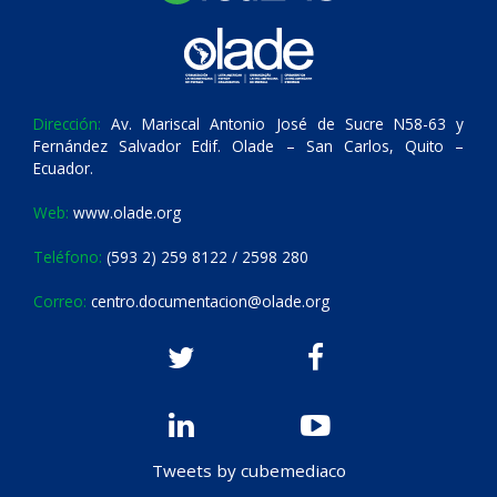
Dirección:
Av. Mariscal Antonio José de Sucre N58-63 y
Fernández Salvador Edif. Olade – San Carlos, Quito –
Ecuador.
Web:
www.olade.org
Teléfono:
(593 2) 259 8122 / 2598 280
Correo:
centro.documentacion@olade.org
Tweets by cubemediaco