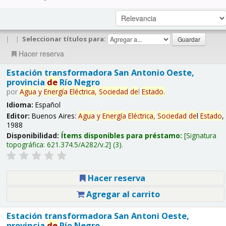
|
|
Seleccionar títulos para:
Hacer reserva
Estación transformadora San Antonio Oeste,
provincia
de
Río Negro
por
Agua
y
Energía
Eléctrica,
Sociedad
de
l
Estado
.
Idioma:
Español
Editor:
Buenos Aires:
Agua
y
Energía
Eléctrica,
Sociedad
de
l
Estado
,
1988
Disponibilidad:
Ítems disponibles para préstamo:
Signatura
topográfica:
621.374.5/A282/v.2
(3).
Hacer reserva
Agregar al carrito
Estación transformadora San Antoni Oeste,
provincia
de
Río Negro