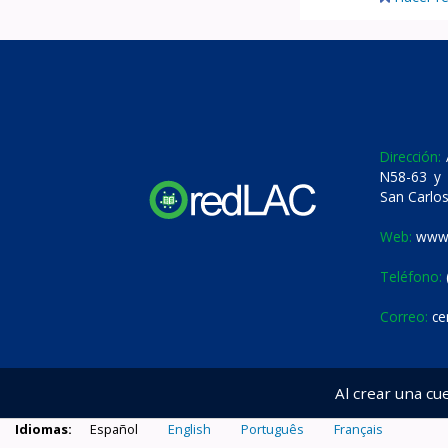
Dirección:
A
N58-63 y 
San Carlos
Web:
www.
Teléfono:
Correo:
ce
Al crear una cu
Idiomas:
Español
English
Português
Français