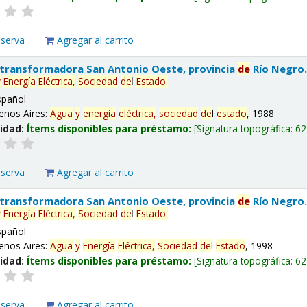
eserva
Agregar al carrito
 transformadora San Antonio Oeste, provincia
de
Río Negro
y
Energía
Eléctrica,
Sociedad
de
l
Estado
.
spañol
enos Aires:
Agua
y
energía
eléctrica,
sociedad
de
l
estado
, 1988
lidad:
Ítems disponibles para préstamo:
Signatura topográfica:
62
eserva
Agregar al carrito
 transformadora San Antonio Oeste, provincia
de
Río Negro
y
Energía
Eléctrica,
Sociedad
de
l
Estado
.
spañol
enos Aires:
Agua
y
Energía
Eléctrica,
Sociedad
de
l
Estado
, 1998
lidad:
Ítems disponibles para préstamo:
Signatura topográfica:
62
eserva
Agregar al carrito