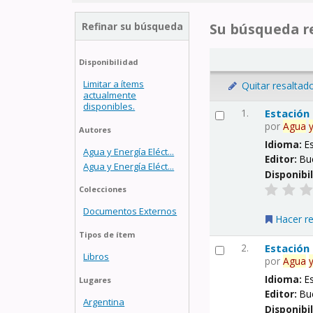
Refinar su búsqueda
Su búsqueda re
Disponibilidad
Limitar a ítems
Quitar resaltad
actualmente
disponibles.
1.
Estación
por
Agua
Autores
Idioma:
E
Agua y Energía Eléct...
Editor:
Bu
Agua y Energía Eléct...
Disponibi
Colecciones
Documentos Externos
Hacer r
Tipos de ítem
2.
Estación
Libros
por
Agua
Idioma:
E
Lugares
Editor:
Bu
Argentina
Disponibi