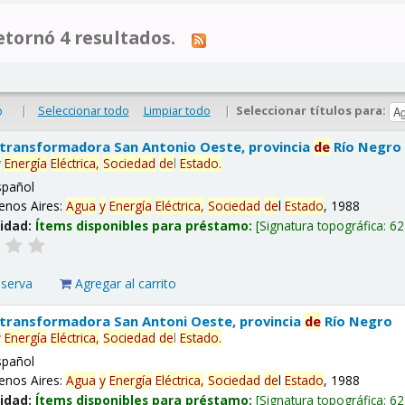
tornó 4 resultados.
|
Seleccionar todo
Limpiar todo
|
Seleccionar títulos para:
o
 transformadora San Antonio Oeste, provincia
de
Río Negro
y
Energía
Eléctrica,
Sociedad
de
l
Estado
.
spañol
enos Aires:
Agua
y
Energía
Eléctrica,
Sociedad
de
l
Estado
, 1988
lidad:
Ítems disponibles para préstamo:
Signatura topográfica:
62
eserva
Agregar al carrito
 transformadora San Antoni Oeste, provincia
de
Río Negro
y
Energía
Eléctrica,
Sociedad
de
l
Estado
.
spañol
enos Aires:
Agua
y
Energía
Eléctrica,
Sociedad
de
l
Estado
, 1988
lidad:
Ítems disponibles para préstamo:
Signatura topográfica:
62