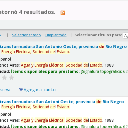
tornó 4 resultados.
|
Seleccionar todo
Limpiar todo
|
Seleccionar títulos para:
o
 transformadora San Antonio Oeste, provincia
de
Río Negro
y
Energía
Eléctrica,
Sociedad
de
l
Estado
.
spañol
enos Aires:
Agua
y
Energía
Eléctrica,
Sociedad
de
l
Estado
, 1988
lidad:
Ítems disponibles para préstamo:
Signatura topográfica:
62
eserva
Agregar al carrito
 transformadora San Antoni Oeste, provincia
de
Río Negro
y
Energía
Eléctrica,
Sociedad
de
l
Estado
.
spañol
enos Aires:
Agua
y
Energía
Eléctrica,
Sociedad
de
l
Estado
, 1988
lidad:
Ítems disponibles para préstamo:
Signatura topográfica:
62