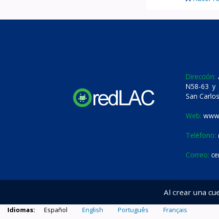
Dirección:
A
N58-63 y 
San Carlos
Web:
www.
Teléfono:
Correo:
ce
Al crear una cu
Idiomas:
Español
English
Português
Français