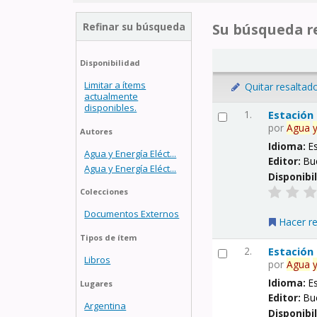
Refinar su búsqueda
Su búsqueda re
Disponibilidad
Limitar a ítems
Quitar resaltad
actualmente
disponibles.
1.
Estación
por
Agua
Autores
Idioma:
E
Agua y Energía Eléct...
Editor:
Bu
Agua y Energía Eléct...
Disponibi
Colecciones
Documentos Externos
Hacer r
Tipos de ítem
2.
Estación
Libros
por
Agua
Idioma:
E
Lugares
Editor:
Bu
Argentina
Disponibi