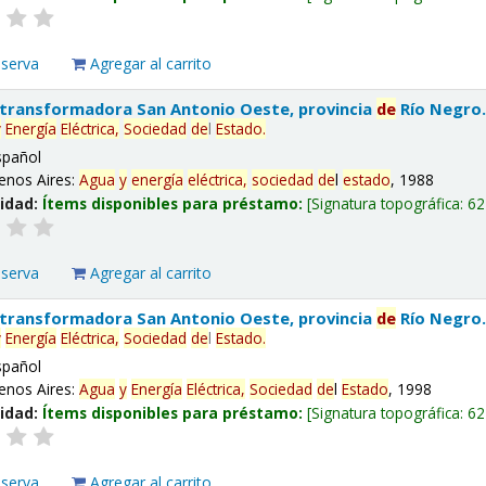
eserva
Agregar al carrito
 transformadora San Antonio Oeste, provincia
de
Río Negro
y
Energía
Eléctrica,
Sociedad
de
l
Estado
.
spañol
enos Aires:
Agua
y
energía
eléctrica,
sociedad
de
l
estado
, 1988
lidad:
Ítems disponibles para préstamo:
Signatura topográfica:
62
eserva
Agregar al carrito
 transformadora San Antonio Oeste, provincia
de
Río Negro
y
Energía
Eléctrica,
Sociedad
de
l
Estado
.
spañol
enos Aires:
Agua
y
Energía
Eléctrica,
Sociedad
de
l
Estado
, 1998
lidad:
Ítems disponibles para préstamo:
Signatura topográfica:
62
eserva
Agregar al carrito