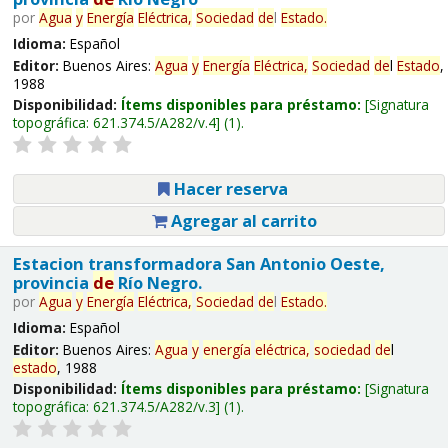
por
Agua
y
Energía
Eléctrica,
Sociedad
de
l
Estado
.
Idioma:
Español
Editor:
Buenos Aires:
Agua
y
Energía
Eléctrica,
Sociedad
de
l
Estado
,
1988
Disponibilidad:
Ítems disponibles para préstamo:
Signatura
topográfica:
621.374.5/A282/v.4
(1).
Hacer reserva
Agregar al carrito
Estacion transformadora San Antonio Oeste,
provincia
de
Río Negro.
por
Agua
y
Energía
Eléctrica,
Sociedad
de
l
Estado
.
Idioma:
Español
Editor:
Buenos Aires:
Agua
y
energía
eléctrica,
sociedad
de
l
estado
, 1988
Disponibilidad:
Ítems disponibles para préstamo:
Signatura
topográfica:
621.374.5/A282/v.3
(1).