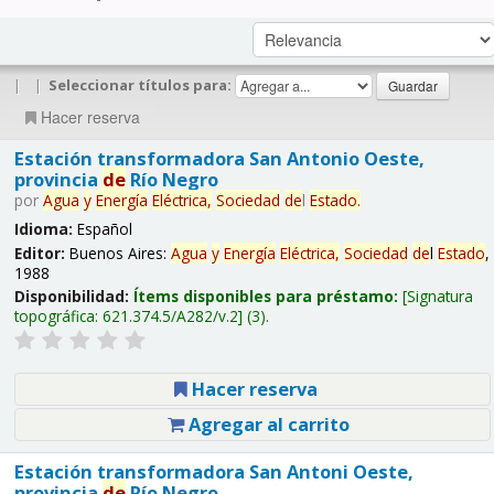
|
|
Seleccionar títulos para:
Hacer reserva
Estación transformadora San Antonio Oeste,
provincia
de
Río Negro
por
Agua
y
Energía
Eléctrica,
Sociedad
de
l
Estado
.
Idioma:
Español
Editor:
Buenos Aires:
Agua
y
Energía
Eléctrica,
Sociedad
de
l
Estado
,
1988
Disponibilidad:
Ítems disponibles para préstamo:
Signatura
topográfica:
621.374.5/A282/v.2
(3).
Hacer reserva
Agregar al carrito
Estación transformadora San Antoni Oeste,
provincia
de
Río Negro