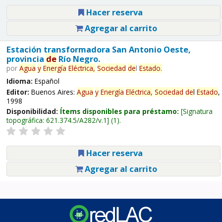
Hacer reserva
Agregar al carrito
Estación transformadora San Antonio Oeste,
provincia
de
Río Negro.
por
Agua
y
Energía
Eléctrica,
Sociedad
de
l
Estado
.
Idioma:
Español
Editor:
Buenos Aires:
Agua
y
Energía
Eléctrica,
Sociedad
de
l
Estado
,
1998
Disponibilidad:
Ítems disponibles para préstamo:
Signatura
topográfica:
621.374.5/A282/v.1
(1).
Hacer reserva
Agregar al carrito