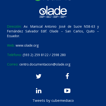
Dirección:
Av. Mariscal Antonio José de Sucre N58-63 y
Fernández Salvador Edif. Olade – San Carlos, Quito –
Ecuador.
Web:
www.olade.org
Teléfono:
(593 2) 259 8122 / 2598 280
Correo:
centro.documentacion@olade.org
Tweets by cubemediaco