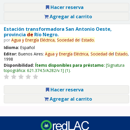
Hacer reserva
Agregar al carrito
Estación transformadora San Antonio Oeste,
provincia
de
Río Negro.
por
Agua
y
Energía
Eléctrica,
Sociedad
de
l
Estado
.
Idioma:
Español
Editor:
Buenos Aires:
Agua
y
Energía
Eléctrica,
Sociedad
de
l
Estado
,
1998
Disponibilidad:
Ítems disponibles para préstamo:
Signatura
topográfica:
621.374.5/A282/v.1
(1).
Hacer reserva
Agregar al carrito