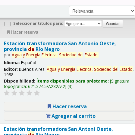
|
|
Seleccionar títulos para:
Hacer reserva
Estación transformadora San Antonio Oeste,
provincia
de
Río Negro
por
Agua
y
Energía
Eléctrica,
Sociedad
de
l
Estado
.
Idioma:
Español
Editor:
Buenos Aires:
Agua
y
Energía
Eléctrica,
Sociedad
de
l
Estado
,
1988
Disponibilidad:
Ítems disponibles para préstamo:
Signatura
topográfica:
621.374.5/A282/v.2
(3).
Hacer reserva
Agregar al carrito
Estación transformadora San Antoni Oeste,
provincia
de
Río Negro