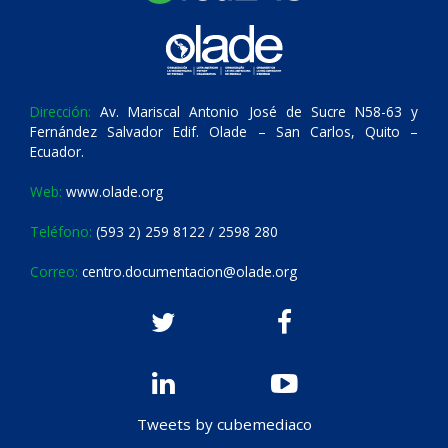
Dirección:
Av. Mariscal Antonio José de Sucre N58-63 y
Fernández Salvador Edif. Olade – San Carlos, Quito –
Ecuador.
Web:
www.olade.org
Teléfono:
(593 2) 259 8122 / 2598 280
Correo:
centro.documentacion@olade.org
Tweets by cubemediaco