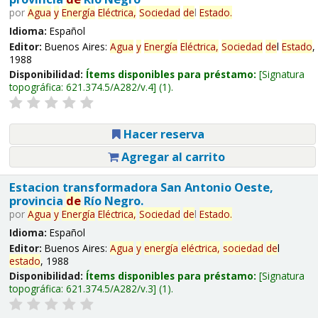
por
Agua
y
Energía
Eléctrica,
Sociedad
de
l
Estado
.
Idioma:
Español
Editor:
Buenos Aires:
Agua
y
Energía
Eléctrica,
Sociedad
de
l
Estado
,
1988
Disponibilidad:
Ítems disponibles para préstamo:
Signatura
topográfica:
621.374.5/A282/v.4
(1).
Hacer reserva
Agregar al carrito
Estacion transformadora San Antonio Oeste,
provincia
de
Río Negro.
por
Agua
y
Energía
Eléctrica,
Sociedad
de
l
Estado
.
Idioma:
Español
Editor:
Buenos Aires:
Agua
y
energía
eléctrica,
sociedad
de
l
estado
, 1988
Disponibilidad:
Ítems disponibles para préstamo:
Signatura
topográfica:
621.374.5/A282/v.3
(1).