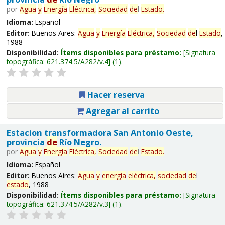
por
Agua
y
Energía
Eléctrica,
Sociedad
de
l
Estado
.
Idioma:
Español
Editor:
Buenos Aires:
Agua
y
Energía
Eléctrica,
Sociedad
de
l
Estado
,
1988
Disponibilidad:
Ítems disponibles para préstamo:
Signatura
topográfica:
621.374.5/A282/v.4
(1).
Hacer reserva
Agregar al carrito
Estacion transformadora San Antonio Oeste,
provincia
de
Río Negro.
por
Agua
y
Energía
Eléctrica,
Sociedad
de
l
Estado
.
Idioma:
Español
Editor:
Buenos Aires:
Agua
y
energía
eléctrica,
sociedad
de
l
estado
, 1988
Disponibilidad:
Ítems disponibles para préstamo:
Signatura
topográfica:
621.374.5/A282/v.3
(1).