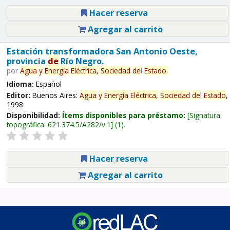
Hacer reserva
Agregar al carrito
Estación transformadora San Antonio Oeste,
provincia
de
Río Negro.
por
Agua
y
Energía
Eléctrica,
Sociedad
de
l
Estado
.
Idioma:
Español
Editor:
Buenos Aires:
Agua
y
Energía
Eléctrica,
Sociedad
de
l
Estado
,
1998
Disponibilidad:
Ítems disponibles para préstamo:
Signatura
topográfica:
621.374.5/A282/v.1
(1).
Hacer reserva
Agregar al carrito