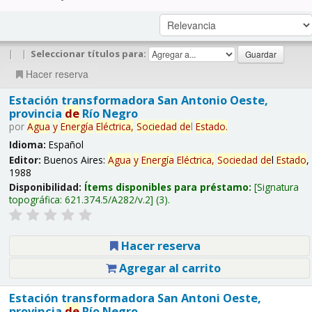
|
|
Seleccionar títulos para:
Hacer reserva
Estación transformadora San Antonio Oeste,
provincia
de
Río Negro
por
Agua
y
Energía
Eléctrica,
Sociedad
de
l
Estado
.
Idioma:
Español
Editor:
Buenos Aires:
Agua
y
Energía
Eléctrica,
Sociedad
de
l
Estado
,
1988
Disponibilidad:
Ítems disponibles para préstamo:
Signatura
topográfica:
621.374.5/A282/v.2
(3).
Hacer reserva
Agregar al carrito
Estación transformadora San Antoni Oeste,
provincia
de
Río Negro