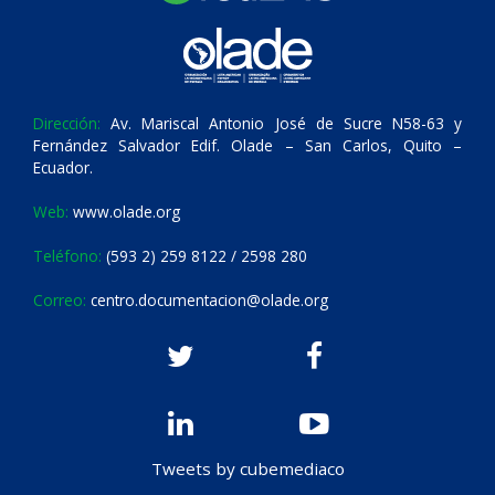
Dirección:
Av. Mariscal Antonio José de Sucre N58-63 y
Fernández Salvador Edif. Olade – San Carlos, Quito –
Ecuador.
Web:
www.olade.org
Teléfono:
(593 2) 259 8122 / 2598 280
Correo:
centro.documentacion@olade.org
Tweets by cubemediaco