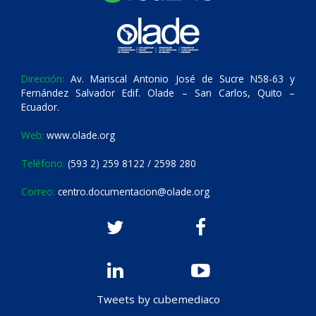
Dirección:
Av. Mariscal Antonio José de Sucre N58-63 y
Fernández Salvador Edif. Olade – San Carlos, Quito –
Ecuador.
Web:
www.olade.org
Teléfono:
(593 2) 259 8122 / 2598 280
Correo:
centro.documentacion@olade.org
Tweets by cubemediaco