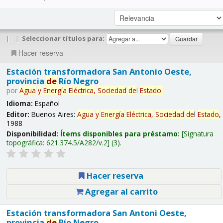
|
|
Seleccionar títulos para:
Hacer reserva
Estación transformadora San Antonio Oeste,
provincia
de
Río Negro
por
Agua
y
Energía
Eléctrica,
Sociedad
de
l
Estado
.
Idioma:
Español
Editor:
Buenos Aires:
Agua
y
Energía
Eléctrica,
Sociedad
de
l
Estado
,
1988
Disponibilidad:
Ítems disponibles para préstamo:
Signatura
topográfica:
621.374.5/A282/v.2
(3).
Hacer reserva
Agregar al carrito
Estación transformadora San Antoni Oeste,
provincia
de
Río Negro