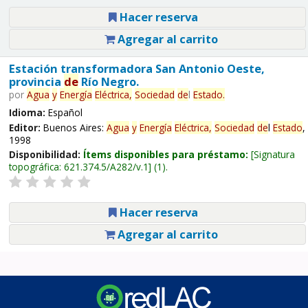
Hacer reserva
Agregar al carrito
Estación transformadora San Antonio Oeste,
provincia
de
Río Negro.
por
Agua
y
Energía
Eléctrica,
Sociedad
de
l
Estado
.
Idioma:
Español
Editor:
Buenos Aires:
Agua
y
Energía
Eléctrica,
Sociedad
de
l
Estado
,
1998
Disponibilidad:
Ítems disponibles para préstamo:
Signatura
topográfica:
621.374.5/A282/v.1
(1).
Hacer reserva
Agregar al carrito