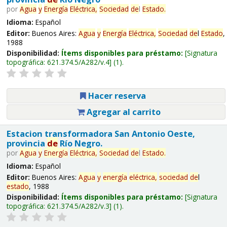
por
Agua
y
Energía
Eléctrica,
Sociedad
de
l
Estado
.
Idioma:
Español
Editor:
Buenos Aires:
Agua
y
Energía
Eléctrica,
Sociedad
de
l
Estado
,
1988
Disponibilidad:
Ítems disponibles para préstamo:
Signatura
topográfica:
621.374.5/A282/v.4
(1).
Hacer reserva
Agregar al carrito
Estacion transformadora San Antonio Oeste,
provincia
de
Río Negro.
por
Agua
y
Energía
Eléctrica,
Sociedad
de
l
Estado
.
Idioma:
Español
Editor:
Buenos Aires:
Agua
y
energía
eléctrica,
sociedad
de
l
estado
, 1988
Disponibilidad:
Ítems disponibles para préstamo:
Signatura
topográfica:
621.374.5/A282/v.3
(1).