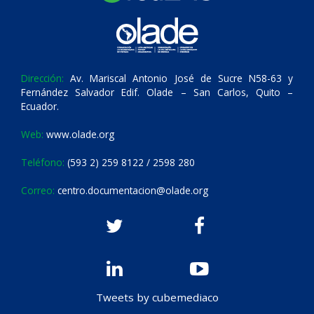
Dirección:
Av. Mariscal Antonio José de Sucre N58-63 y
Fernández Salvador Edif. Olade – San Carlos, Quito –
Ecuador.
Web:
www.olade.org
Teléfono:
(593 2) 259 8122 / 2598 280
Correo:
centro.documentacion@olade.org
Tweets by cubemediaco