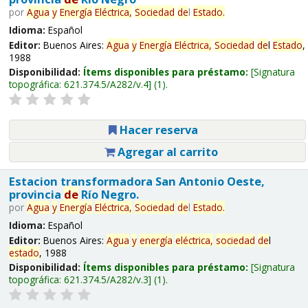
por
Agua
y
Energía
Eléctrica,
Sociedad
de
l
Estado
.
Idioma:
Español
Editor:
Buenos Aires:
Agua
y
Energía
Eléctrica,
Sociedad
de
l
Estado
,
1988
Disponibilidad:
Ítems disponibles para préstamo:
Signatura
topográfica:
621.374.5/A282/v.4
(1).
Hacer reserva
Agregar al carrito
Estacion transformadora San Antonio Oeste,
provincia
de
Río Negro.
por
Agua
y
Energía
Eléctrica,
Sociedad
de
l
Estado
.
Idioma:
Español
Editor:
Buenos Aires:
Agua
y
energía
eléctrica,
sociedad
de
l
estado
, 1988
Disponibilidad:
Ítems disponibles para préstamo:
Signatura
topográfica:
621.374.5/A282/v.3
(1).