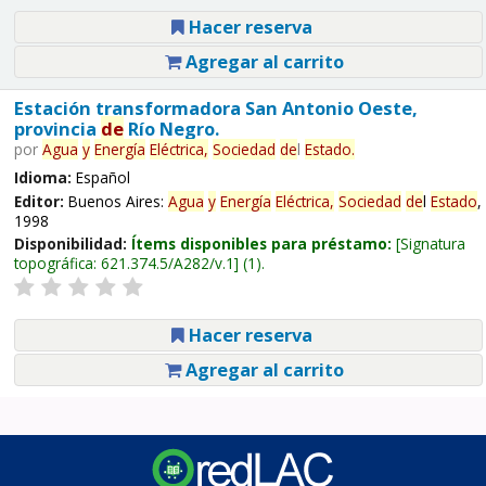
Hacer reserva
Agregar al carrito
Estación transformadora San Antonio Oeste,
provincia
de
Río Negro.
por
Agua
y
Energía
Eléctrica,
Sociedad
de
l
Estado
.
Idioma:
Español
Editor:
Buenos Aires:
Agua
y
Energía
Eléctrica,
Sociedad
de
l
Estado
,
1998
Disponibilidad:
Ítems disponibles para préstamo:
Signatura
topográfica:
621.374.5/A282/v.1
(1).
Hacer reserva
Agregar al carrito