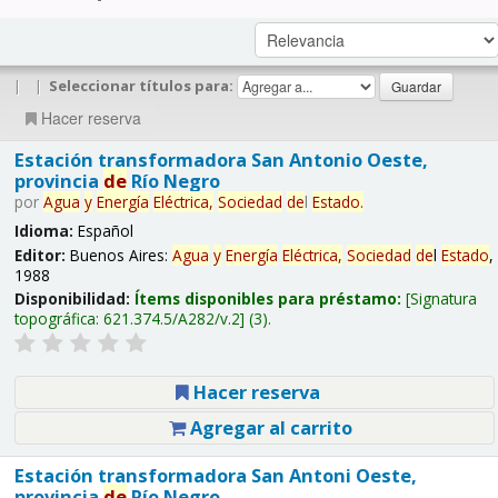
|
|
Seleccionar títulos para:
Hacer reserva
Estación transformadora San Antonio Oeste,
provincia
de
Río Negro
por
Agua
y
Energía
Eléctrica,
Sociedad
de
l
Estado
.
Idioma:
Español
Editor:
Buenos Aires:
Agua
y
Energía
Eléctrica,
Sociedad
de
l
Estado
,
1988
Disponibilidad:
Ítems disponibles para préstamo:
Signatura
topográfica:
621.374.5/A282/v.2
(3).
Hacer reserva
Agregar al carrito
Estación transformadora San Antoni Oeste,
provincia
de
Río Negro